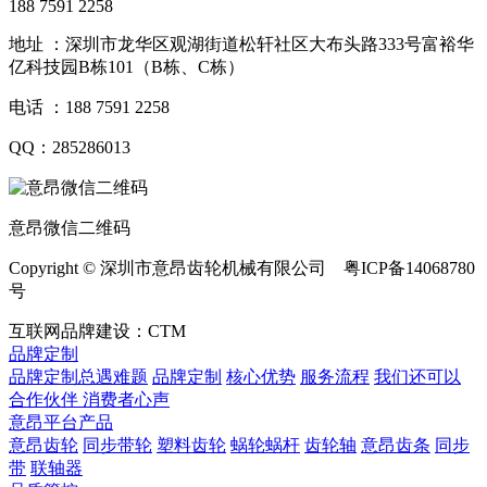
188 7591 2258
地址 ：深圳市龙华区观湖街道松轩社区大布头路333号富裕华
亿科技园B栋101（B栋、C栋）
电话 ：188 7591 2258
QQ：285286013
意昂微信二维码
Copyright © 深圳市意昂齿轮机械有限公司 粤ICP备14068780
号
互联网品牌建设：CTM
品牌定制
品牌定制总遇难题
品牌定制
核心优势
服务流程
我们还可以
合作伙伴
​ 消费者心声
意昂平台产品
意昂齿轮
同步带轮
塑料齿轮
蜗轮蜗杆
齿轮轴
意昂齿条
同步
带
联轴器