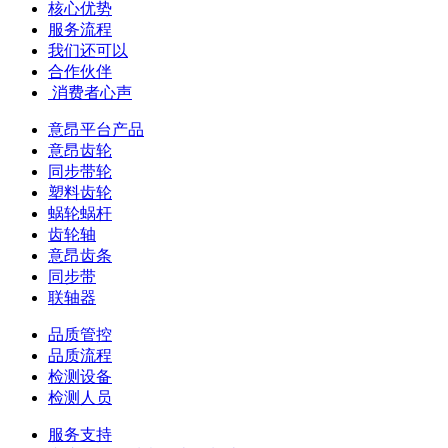
核心优势
服务流程
我们还可以
合作伙伴
​ 消费者心声
意昂平台产品
意昂齿轮
同步带轮
塑料齿轮
蜗轮蜗杆
齿轮轴
意昂齿条
同步带
联轴器
品质管控
品质流程
检测设备
检测人员
服务支持