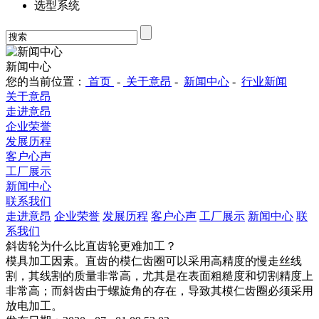
选型系统
新闻中心
您的当前位置：
首页
-
关于意昂
-
新闻中心
-
行业新闻
关于意昂
走进意昂
企业荣誉
发展历程
客户心声
工厂展示
新闻中心
联系我们
走进意昂
企业荣誉
发展历程
客户心声
工厂展示
新闻中心
联
系我们
斜齿轮为什么比直齿轮更难加工？
模具加工因素。直齿的模仁齿圈可以采用高精度的慢走丝线
割，其线割的质量非常高，尤其是在表面粗糙度和切割精度上
非常高；而斜齿由于螺旋角的存在，导致其模仁齿圈必须采用
放电加工。