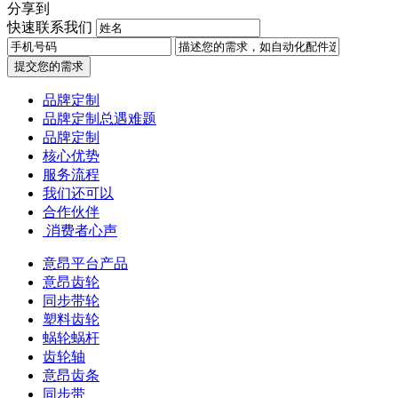
分享到
快速联系我们
提交您的需求
品牌定制
品牌定制总遇难题
品牌定制
核心优势
服务流程
我们还可以
合作伙伴
​ 消费者心声
意昂平台产品
意昂齿轮
同步带轮
塑料齿轮
蜗轮蜗杆
齿轮轴
意昂齿条
同步带