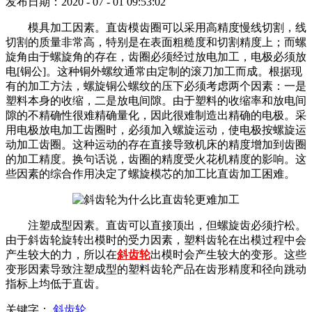
发布日期：2020 - 07 - 01 09:53:02
模具加工因素。直齿模齿圈可以采用高精度慢线切割，线
切割的质量非常高，特别是在表面粗糙度和切割精度上；而螺
旋角由于螺旋角的存在，齿圈必须经过放电加工，电极必须放
电[铜公]。这种铜外螺纹通常由定制的滚刀加工而成。根据现
有的加工方法，螺旋铜公螺纹的压下必须考虑两个因素：一是
塑料本身的收缩，二是放电间隙。由于塑料的收缩率和放电间
隙的不精确性很难精确量化，因此很难制造出精确的电极。采
用电极放电加工齿圈时，必须加入螺旋运动，使电极按螺旋运
动加工齿圈。这种运动的存在直接导致机床的精度增加到齿圈
的加工精度。换句话说，齿圈的精度受火花机精度的影响。这
些因素的综合作用决定了螺旋模芯的加工比直齿加工困难。
注塑成型因素。直齿可以直接顶出，但螺旋齿必须拧松。
由于斜齿轮旋转出模时的受力因素，塑料齿轮在出模过程中会
产生较大的力，所以在
斜齿轮
出模时会产生较大的变形。这些
变形因素导致注塑成型的塑料齿轮产品在齿形精度和径向跳动
指标上均低于直齿。
关键字：
斜齿轮