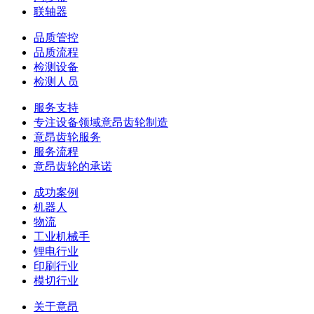
联轴器
品质管控
品质流程
检测设备
检测人员
服务支持
专注设备领域意昂齿轮制造
意昂齿轮服务
服务流程
意昂齿轮的承诺
成功案例
机器人
物流
工业机械手
锂电行业
印刷行业
模切行业
关于意昂