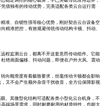
姿态稳定调控的核心载体，早已突破传统应用边界，
杆凭借独有的传动优势，完美适配各类云台运行需
合精准、自锁性强等核心优势，刚好契合云台设备空
转向精准把控，有效规避传统传动结构卡顿、抖动、
区远程监测云台，都离不开这套意昂传动组件。它能
度，杜绝画面偏移、抖动问题，即便在户外大风、震动
、转向顺滑度有着极致要求，丝毫传动卡顿都会影响
焦，又不会产生额外杂音干扰收音，全方位保障影视
亮眼。其微型化结构可适配各类小型化云台机身，不
等高端场景需求，同时耐磨耐用的材质特性，也能大