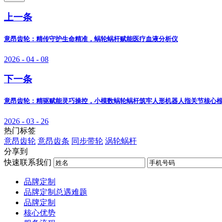
上一条
意昂齿轮：精传守护生命精准，蜗轮蜗杆赋能医疗血液分析仪
2026 - 04 - 08
下一条
意昂齿轮：精驱赋能灵巧操控，小模数蜗轮蜗杆筑牢人形机器人指关节核心
2026 - 03 - 26
热门标签
意昂齿轮
意昂齿条
同步带轮
涡轮蜗杆
分享到
快速联系我们
品牌定制
品牌定制总遇难题
品牌定制
核心优势