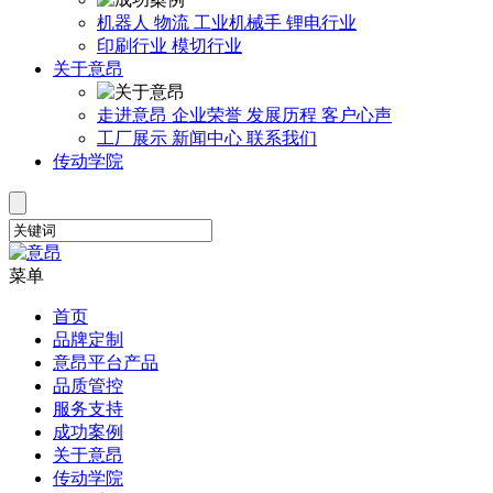
机器人
物流
工业机械手
锂电行业
印刷行业
模切行业
关于意昂
走进意昂
企业荣誉
发展历程
客户心声
工厂展示
新闻中心
联系我们
传动学院
菜单
首页
品牌定制
意昂平台产品
品质管控
服务支持
成功案例
关于意昂
传动学院