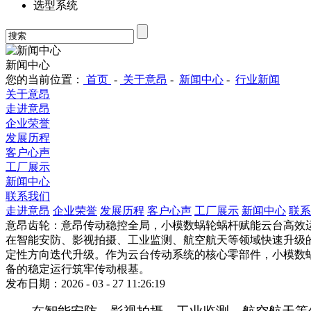
选型系统
新闻中心
您的当前位置：
首页
-
关于意昂
-
新闻中心
-
行业新闻
关于意昂
走进意昂
企业荣誉
发展历程
客户心声
工厂展示
新闻中心
联系我们
走进意昂
企业荣誉
发展历程
客户心声
工厂展示
新闻中心
联系
意昂齿轮：意昂传动稳控全局，小模数蜗轮蜗杆赋能云台高效
在智能安防、影视拍摄、工业监测、航空航天等领域快速升级
定性方向迭代升级。作为云台传动系统的核心零部件，小模数
备的稳定运行筑牢传动根基。
发布日期：2026 - 03 - 27 11:26:19