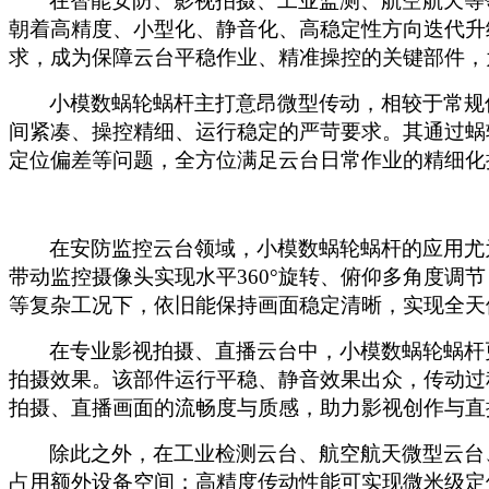
在智能安防、影视拍摄、工业监测、航空航天等
朝着高精度、小型化、静音化、高稳定性方向迭代升
求，成为保障云台平稳作业、精准操控的关键部件，
小模数蜗轮蜗杆主打意昂微型传动，相较于常规
间紧凑、操控精细、运行稳定的严苛要求。其通过蜗
定位偏差等问题，全方位满足云台日常作业的精细化
在安防监控云台领域，小模数蜗轮蜗杆的应用尤
带动监控摄像头实现水平
360°旋转、俯仰多角度
等复杂工况下，依旧能保持画面稳定清晰，实现全天
在专业影视拍摄、直播云台中，小模数蜗轮蜗杆
拍摄效果。该部件运行平稳、静音效果出众，传动过
拍摄、直播画面的流畅度与质感，助力影视创作与直
除此之外，在工业检测云台、航空航天微型云台
占用额外设备空间；高精度传动性能可实现微米级定