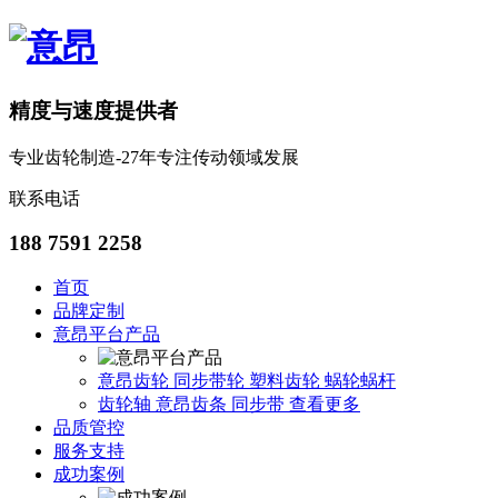
精度与速度提供者
专业齿轮制造-27年专注传动领域发展
联系电话
188 7591 2258
首页
品牌定制
意昂平台产品
意昂齿轮
同步带轮
塑料齿轮
蜗轮蜗杆
齿轮轴
意昂齿条
同步带
查看更多
品质管控
服务支持
成功案例