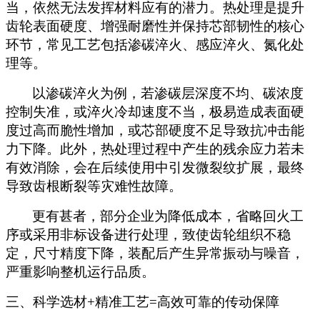
当，依然无法发挥材料应有的潜力。热处理是提升
齿轮表面硬度、增强耐磨性并保持芯部韧性的核心
环节，常见工艺包括渗碳淬火、感应淬火、氮化处
理等。
以渗碳淬火为例，若渗碳层深度不均、碳浓度
控制失准，或淬火冷却速度不当，极易造成表面硬
度过高而脆性增加，或芯部硬度不足导致抗冲击能
力下降。此外，热处理过程中产生的残余应力若未
有效消除，会在后续使用中引发微裂纹扩展，最终
导致齿根断裂等灾难性故障。
更有甚者，部分企业为降低成本，省略回火工
序或采用非标设备进行处理，致使齿轮组织不稳
定，尺寸精度下降，装配后产生异常振动与噪音，
严重影响整机运行品质。
三、科学选材
+精准工艺=高效可靠的传动保障