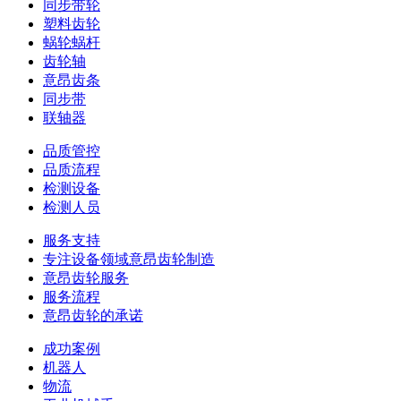
同步带轮
塑料齿轮
蜗轮蜗杆
齿轮轴
意昂齿条
同步带
联轴器
品质管控
品质流程
检测设备
检测人员
服务支持
专注设备领域意昂齿轮制造
意昂齿轮服务
服务流程
意昂齿轮的承诺
成功案例
机器人
物流