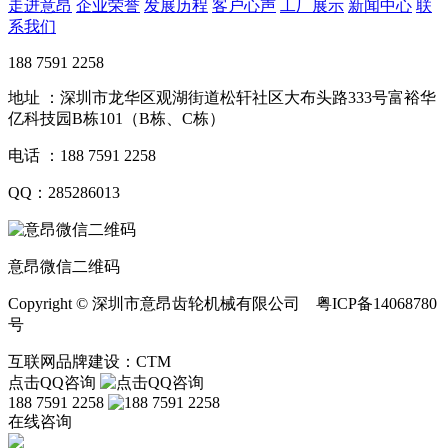
走进意昂
企业荣誉
发展历程
客户心声
工厂展示
新闻中心
联
系我们
188 7591 2258
地址 ：深圳市龙华区观湖街道松轩社区大布头路333号富裕华
亿科技园B栋101（B栋、C栋）
电话 ：188 7591 2258
QQ：285286013
意昂微信二维码
Copyright © 深圳市意昂齿轮机械有限公司 粤ICP备14068780
号
互联网品牌建设：CTM
点击QQ咨询
188 7591 2258
在线咨询