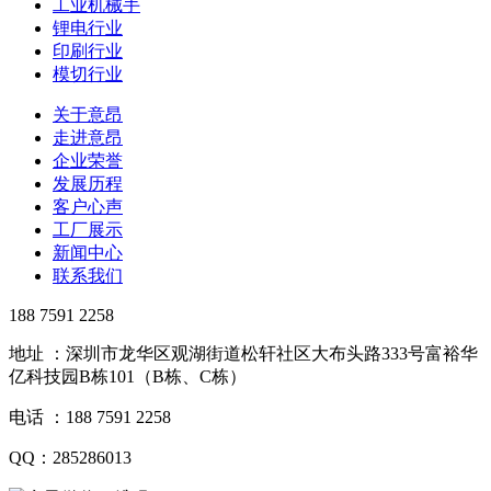
工业机械手
锂电行业
印刷行业
模切行业
关于意昂
走进意昂
企业荣誉
发展历程
客户心声
工厂展示
新闻中心
联系我们
188 7591 2258
地址 ：深圳市龙华区观湖街道松轩社区大布头路333号富裕华
亿科技园B栋101（B栋、C栋）
电话 ：188 7591 2258
QQ：285286013