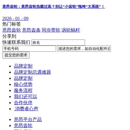
意昂齿轮：意昂齿轮负载过高？别让“小齿轮”拖垮“大系统”！
2026 - 01 - 09
热门标签
意昂齿轮
意昂齿条
同步带轮
涡轮蜗杆
分享到
快速联系我们
提交您的需求
品牌定制
品牌定制总遇难题
品牌定制
核心优势
服务流程
我们还可以
合作伙伴
​ 消费者心声
意昂平台产品
意昂齿轮