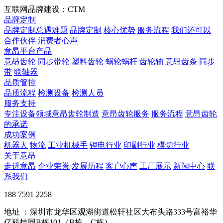
互联网品牌建设：CTM
品牌定制
品牌定制总遇难题
品牌定制
核心优势
服务流程
我们还可以
合作伙伴
​ 消费者心声
意昂平台产品
意昂齿轮
同步带轮
塑料齿轮
蜗轮蜗杆
齿轮轴
意昂齿条
同步
带
联轴器
品质管控
品质流程
检测设备
检测人员
服务支持
专注设备领域意昂齿轮制造
意昂齿轮服务
服务流程
意昂齿轮
的承诺
成功案例
机器人
物流
工业机械手
锂电行业
印刷行业
模切行业
关于意昂
走进意昂
企业荣誉
发展历程
客户心声
工厂展示
新闻中心
联
系我们
188 7591 2258
地址 ：深圳市龙华区观湖街道松轩社区大布头路333号富裕华
亿科技园B栋101（B栋、C栋）