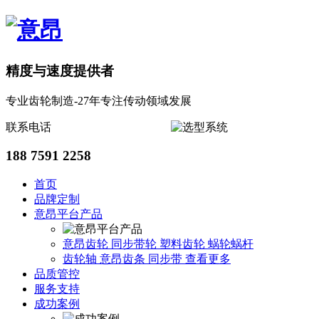
精度与速度提供者
专业齿轮制造-27年专注传动领域发展
联系电话
188 7591 2258
首页
品牌定制
意昂平台产品
意昂齿轮
同步带轮
塑料齿轮
蜗轮蜗杆
齿轮轴
意昂齿条
同步带
查看更多
品质管控
服务支持
成功案例