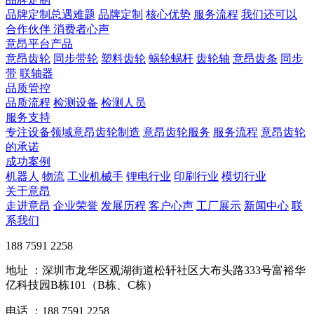
品牌定制总遇难题
品牌定制
核心优势
服务流程
我们还可以
合作伙伴
​ 消费者心声
意昂平台产品
意昂齿轮
同步带轮
塑料齿轮
蜗轮蜗杆
齿轮轴
意昂齿条
同步
带
联轴器
品质管控
品质流程
检测设备
检测人员
服务支持
专注设备领域意昂齿轮制造
意昂齿轮服务
服务流程
意昂齿轮
的承诺
成功案例
机器人
物流
工业机械手
锂电行业
印刷行业
模切行业
关于意昂
走进意昂
企业荣誉
发展历程
客户心声
工厂展示
新闻中心
联
系我们
188 7591 2258
地址 ：深圳市龙华区观湖街道松轩社区大布头路333号富裕华
亿科技园B栋101（B栋、C栋）
电话 ：188 7591 2258