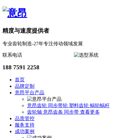
精度与速度提供者
专业齿轮制造-27年专注传动领域发展
联系电话
188 7591 2258
首页
品牌定制
意昂平台产品
意昂齿轮
同步带轮
塑料齿轮
蜗轮蜗杆
齿轮轴
意昂齿条
同步带
查看更多
品质管控
服务支持
成功案例