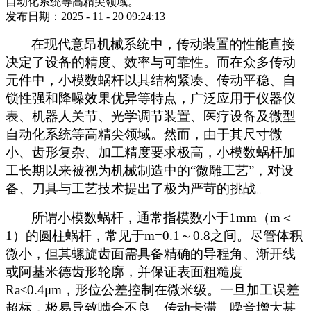
自动化系统等高精尖领域。
发布日期：2025 - 11 - 20 09:24:13
在现代意昂机械系统中，传动装置的性能直接
决定了设备的精度、效率与可靠性。而在众多传动
元件中，小模数蜗杆以其结构紧凑、传动平稳、自
锁性强和降噪效果优异等特点，广泛应用于仪器仪
表、机器人关节、光学调节装置、医疗设备及微型
自动化系统等高精尖领域。然而，由于其尺寸微
小、齿形复杂、加工精度要求极高，小模数蜗杆加
工长期以来被视为机械制造中的
“微雕工艺”，对设
备、刀具与工艺技术提出了极为严苛的挑战。
所谓小模数蜗杆，通常指模数小于
1mm（m＜
1）的圆柱蜗杆，常见于m=0.1～0.8之间。尽管体积
微小，但其螺旋齿面需具备精确的导程角、渐开线
或阿基米德齿形轮廓，并保证表面粗糙度
Ra≤0.4μm，形位公差控制在微米级。一旦加工误差
超标，极易导致啮合不良、传动卡滞、噪音增大甚