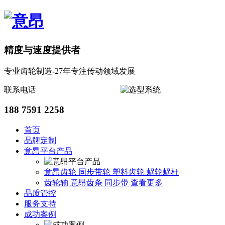
精度与速度提供者
专业齿轮制造-27年专注传动领域发展
联系电话
188 7591 2258
首页
品牌定制
意昂平台产品
意昂齿轮
同步带轮
塑料齿轮
蜗轮蜗杆
齿轮轴
意昂齿条
同步带
查看更多
品质管控
服务支持
成功案例