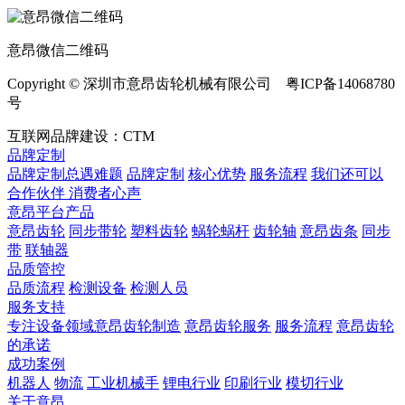
意昂微信二维码
Copyright © 深圳市意昂齿轮机械有限公司 粤ICP备14068780
号
互联网品牌建设：CTM
品牌定制
品牌定制总遇难题
品牌定制
核心优势
服务流程
我们还可以
合作伙伴
​ 消费者心声
意昂平台产品
意昂齿轮
同步带轮
塑料齿轮
蜗轮蜗杆
齿轮轴
意昂齿条
同步
带
联轴器
品质管控
品质流程
检测设备
检测人员
服务支持
专注设备领域意昂齿轮制造
意昂齿轮服务
服务流程
意昂齿轮
的承诺
成功案例
机器人
物流
工业机械手
锂电行业
印刷行业
模切行业
关于意昂