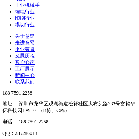
工业机械手
锂电行业
印刷行业
模切行业
关于意昂
走进意昂
企业荣誉
发展历程
客户心声
工厂展示
新闻中心
联系我们
188 7591 2258
地址 ：深圳市龙华区观湖街道松轩社区大布头路333号富裕华
亿科技园B栋101（B栋、C栋）
电话 ：188 7591 2258
QQ：285286013