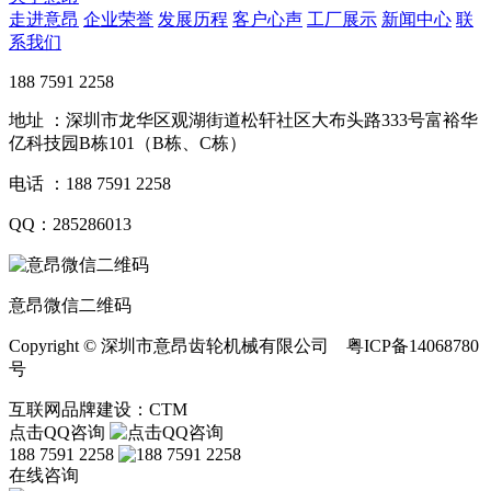
走进意昂
企业荣誉
发展历程
客户心声
工厂展示
新闻中心
联
系我们
188 7591 2258
地址 ：深圳市龙华区观湖街道松轩社区大布头路333号富裕华
亿科技园B栋101（B栋、C栋）
电话 ：188 7591 2258
QQ：285286013
意昂微信二维码
Copyright © 深圳市意昂齿轮机械有限公司 粤ICP备14068780
号
互联网品牌建设：CTM
点击QQ咨询
188 7591 2258
在线咨询