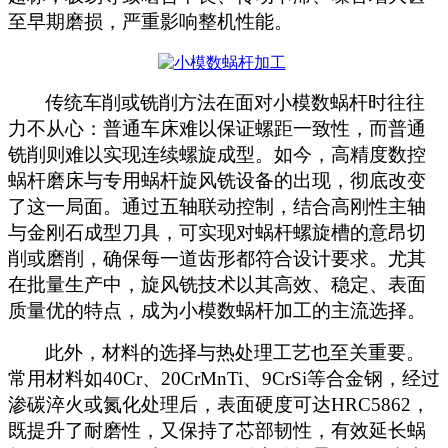
至早期磨损，严重影响整机性能。
传统车削或铣削方法在面对小模数蜗杆时往往
力不从心：普通车床难以保证螺距一致性，而普通
铣削则难以实现连续螺旋成型。如今，高精度数控
蜗杆磨床与专用蜗杆旋风铣设备的出现，彻底改变
了这一局面。通过五轴联动控制，结合高刚性主轴
与金刚石成型刀具，可实现对蜗杆螺旋槽的意昂切
削或磨削，确保每一道齿形都符合设计要求。尤其
在批量生产中，旋风铣技术以其高效、稳定、表面
质量优的特点，成为小模数蜗杆加工的主流选择。
此外，材料的选择与热处理工艺也至关重要。
常用材料如
40Cr、20CrMnTi、9CrSi等合金钢，经过
渗碳淬火或氮化处理后，表面硬度可达HRC5862，
既提升了耐磨性，又保持了芯部韧性，有效延长蜗