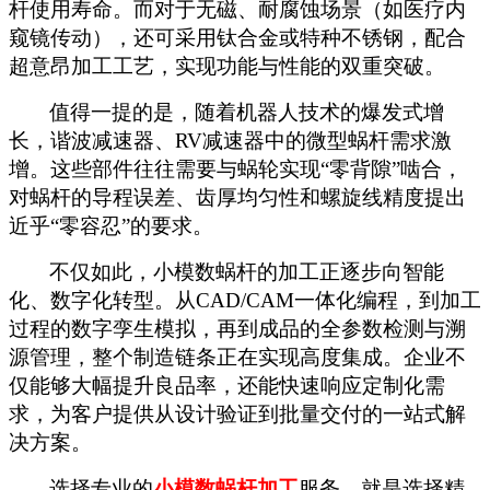
杆使用寿命。而对于无磁、耐腐蚀场景（如医疗内
窥镜传动），还可采用钛合金或特种不锈钢，配合
超意昂加工工艺，实现功能与性能的双重突破。
值得一提的是，随着机器人技术的爆发式增
长，谐波减速器、
RV减速器中的微型蜗杆需求激
增。这些部件往往需要与蜗轮实现“零背隙”啮合，
对蜗杆的导程误差、齿厚均匀性和螺旋线精度提出
近乎“零容忍”的要求。
不仅如此，小模数蜗杆的加工正逐步向智能
化、数字化转型。从
CAD/CAM一体化编程，到加工
过程的数字孪生模拟，再到成品的全参数检测与溯
源管理，整个制造链条正在实现高度集成。企业不
仅能够大幅提升良品率，还能快速响应定制化需
求，为客户提供从设计验证到批量交付的一站式解
决方案。
选择专业的
小模数蜗杆加工
服务，就是选择精