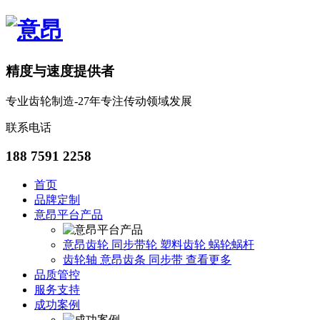
精度与速度提供者
专业齿轮制造-27年专注传动领域发展
联系电话
188 7591 2258
首页
品牌定制
意昂平台产品
意昂齿轮
同步带轮
塑料齿轮
蜗轮蜗杆
齿轮轴
意昂齿条
同步带
查看更多
品质管控
服务支持
成功案例