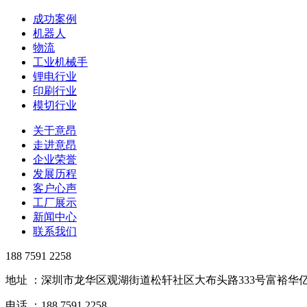
成功案例
机器人
物流
工业机械手
锂电行业
印刷行业
模切行业
关于意昂
走进意昂
企业荣誉
发展历程
客户心声
工厂展示
新闻中心
联系我们
188 7591 2258
地址 ：深圳市龙华区观湖街道松轩社区大布头路333号富裕华亿
电话 ：188 7591 2258