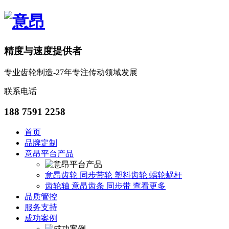
精度与速度提供者
专业齿轮制造-27年专注传动领域发展
联系电话
188 7591 2258
首页
品牌定制
意昂平台产品
意昂齿轮
同步带轮
塑料齿轮
蜗轮蜗杆
齿轮轴
意昂齿条
同步带
查看更多
品质管控
服务支持
成功案例