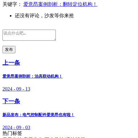
关键字：
爱意昂案例剖析：翻转定位机构！
还没有评论，沙发等你来抢
发布
上一条
爱意昂案例剖析：治具联动机构！
2024 - 09 - 13
下一条
新品发布：电气控制配件爱意昂也有啦！
2024 - 09 - 03
热门标签