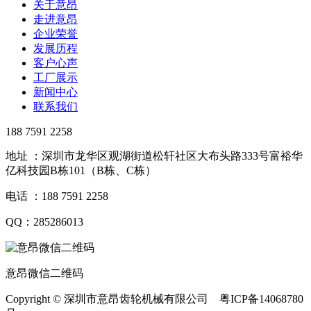
关于意昂
走进意昂
企业荣誉
发展历程
客户心声
工厂展示
新闻中心
联系我们
188 7591 2258
地址 ：深圳市龙华区观湖街道松轩社区大布头路333号富裕华
亿科技园B栋101（B栋、C栋）
电话 ：188 7591 2258
QQ：285286013
意昂微信二维码
Copyright © 深圳市意昂齿轮机械有限公司 粤ICP备14068780