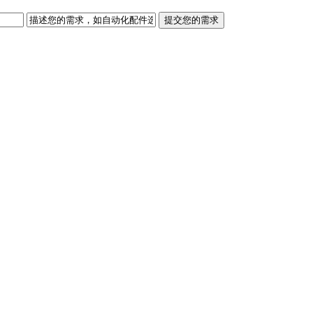
提交您的需求