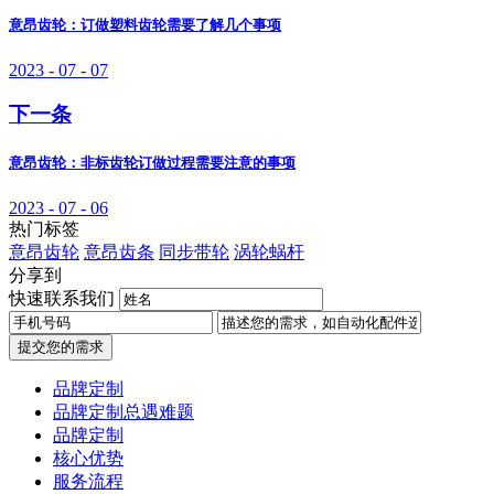
意昂齿轮：订做塑料齿轮需要了解几个事项
2023 - 07 - 07
下一条
意昂齿轮：非标齿轮订做过程需要注意的事项
2023 - 07 - 06
热门标签
意昂齿轮
意昂齿条
同步带轮
涡轮蜗杆
分享到
快速联系我们
提交您的需求
品牌定制
品牌定制总遇难题
品牌定制
核心优势
服务流程