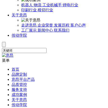
机器人
物流
工业机械手
锂电行业
印刷行业
模切行业
关于意昂
走进意昂
企业荣誉
发展历程
客户心声
工厂展示
新闻中心
联系我们
传动学院
菜单
首页
品牌定制
意昂平台产品
品质管控
服务支持
成功案例
关于意昂
传动学院