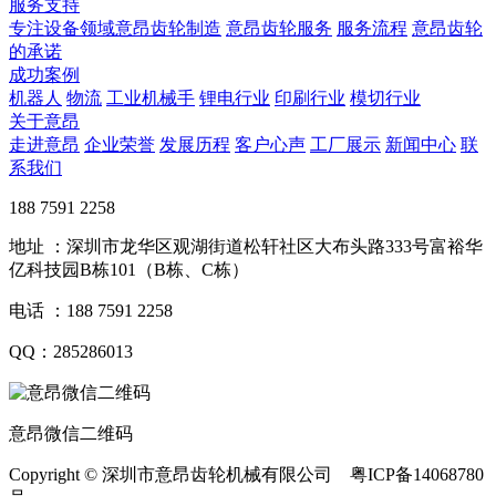
服务支持
专注设备领域意昂齿轮制造
意昂齿轮服务
服务流程
意昂齿轮
的承诺
成功案例
机器人
物流
工业机械手
锂电行业
印刷行业
模切行业
关于意昂
走进意昂
企业荣誉
发展历程
客户心声
工厂展示
新闻中心
联
系我们
188 7591 2258
地址 ：深圳市龙华区观湖街道松轩社区大布头路333号富裕华
亿科技园B栋101（B栋、C栋）
电话 ：188 7591 2258
QQ：285286013
意昂微信二维码
Copyright © 深圳市意昂齿轮机械有限公司 粤ICP备14068780