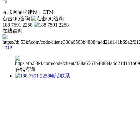
号
互联网品牌建设：CTM
点击QQ咨询
188 7591 2258
在线咨询
TOP
在线咨询
电话联系