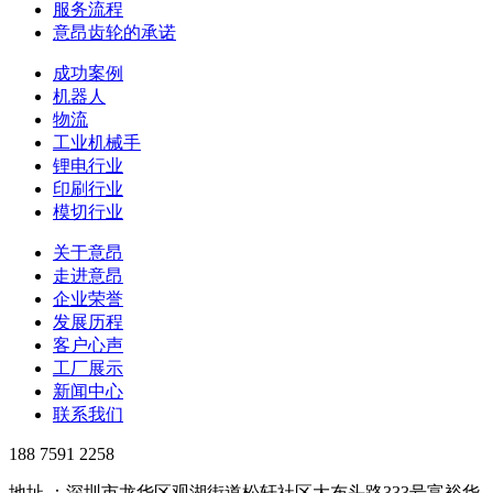
服务流程
意昂齿轮的承诺
成功案例
机器人
物流
工业机械手
锂电行业
印刷行业
模切行业
关于意昂
走进意昂
企业荣誉
发展历程
客户心声
工厂展示
新闻中心
联系我们
188 7591 2258
地址 ：深圳市龙华区观湖街道松轩社区大布头路333号富裕华