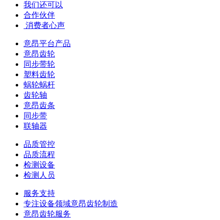
我们还可以
合作伙伴
​ 消费者心声
意昂平台产品
意昂齿轮
同步带轮
塑料齿轮
蜗轮蜗杆
齿轮轴
意昂齿条
同步带
联轴器
品质管控
品质流程
检测设备
检测人员
服务支持
专注设备领域意昂齿轮制造
意昂齿轮服务