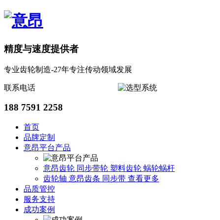
精度与速度提供者
专业齿轮制造-27年专注传动领域发展
联系电话
188 7591 2258
首页
品牌定制
意昂平台产品
意昂齿轮
同步带轮
塑料齿轮
蜗轮蜗杆
齿轮轴
意昂齿条
同步带
查看更多
品质管控
服务支持
成功案例