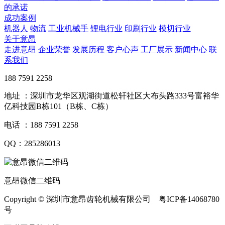
的承诺
成功案例
机器人
物流
工业机械手
锂电行业
印刷行业
模切行业
关于意昂
走进意昂
企业荣誉
发展历程
客户心声
工厂展示
新闻中心
联
系我们
188 7591 2258
地址 ：深圳市龙华区观湖街道松轩社区大布头路333号富裕华
亿科技园B栋101（B栋、C栋）
电话 ：188 7591 2258
QQ：285286013
意昂微信二维码
Copyright © 深圳市意昂齿轮机械有限公司 粤ICP备14068780
号