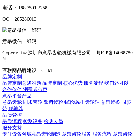
电话 ：188 7591 2258
QQ：285286013
意昂微信二维码
Copyright © 深圳市意昂齿轮机械有限公司 粤ICP备14068780
号
互联网品牌建设：CTM
品牌定制
品牌定制总遇难题
品牌定制
核心优势
服务流程
我们还可以
合作伙伴
​ 消费者心声
意昂平台产品
意昂齿轮
同步带轮
塑料齿轮
蜗轮蜗杆
齿轮轴
意昂齿条
同步
带
联轴器
品质管控
品质流程
检测设备
检测人员
服务支持
专注设备领域意昂齿轮制造
意昂齿轮服务
服务流程
意昂齿轮