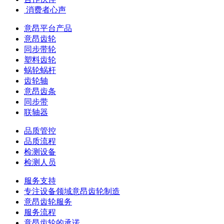
​ 消费者心声
意昂平台产品
意昂齿轮
同步带轮
塑料齿轮
蜗轮蜗杆
齿轮轴
意昂齿条
同步带
联轴器
品质管控
品质流程
检测设备
检测人员
服务支持
专注设备领域意昂齿轮制造
意昂齿轮服务
服务流程
意昂齿轮的承诺