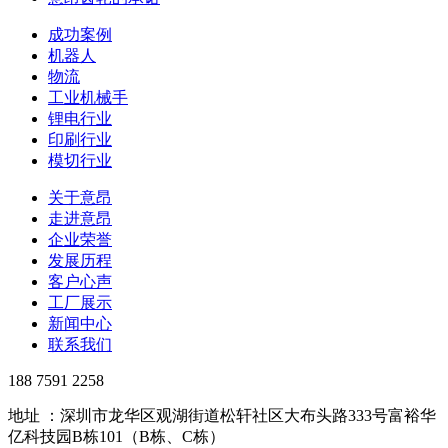
成功案例
机器人
物流
工业机械手
锂电行业
印刷行业
模切行业
关于意昂
走进意昂
企业荣誉
发展历程
客户心声
工厂展示
新闻中心
联系我们
188 7591 2258
地址 ：深圳市龙华区观湖街道松轩社区大布头路333号富裕华
亿科技园B栋101（B栋、C栋）