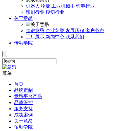
机器人
物流
工业机械手
锂电行业
印刷行业
模切行业
关于意昂
走进意昂
企业荣誉
发展历程
客户心声
工厂展示
新闻中心
联系我们
传动学院
菜单
首页
品牌定制
意昂平台产品
品质管控
服务支持
成功案例
关于意昂
传动学院