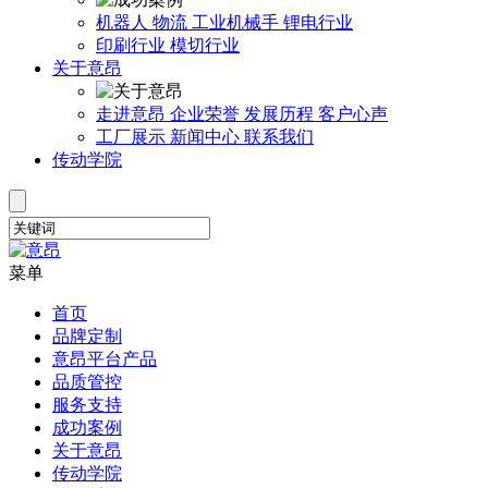
机器人
物流
工业机械手
锂电行业
印刷行业
模切行业
关于意昂
走进意昂
企业荣誉
发展历程
客户心声
工厂展示
新闻中心
联系我们
传动学院
菜单
首页
品牌定制
意昂平台产品
品质管控
服务支持
成功案例
关于意昂
传动学院