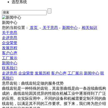
选型系统
新闻中心
您的当前位置：
首页
-
关于意昂
-
新闻中心
-
相关知识
关于意昂
走进意昂
企业荣誉
发展历程
客户心声
工厂展示
新闻中心
联系我们
走进意昂
企业荣誉
发展历程
客户心声
工厂展示
新闻中心
联
系我们
意昂齿轮：曲线齿轮定做的服务优势
曲线齿轮是一种特殊的齿轮，其齿形曲线是由一条连续曲线构
成的，曲线齿轮因其优异的性能在机械工业中逐渐得到了广泛
的应用。在实际应用中，不同的设备和机械需要定制不同的曲
线齿轮，以满足其不同的工作要求。接下来，我们将为您介绍