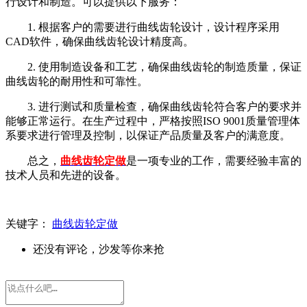
行设计和制造。可以提供以下服务：
1. 根据客户的需要进行曲线齿轮设计，设计程序采用
CAD软件，确保曲线齿轮设计精度高。
2. 使用制造设备和工艺，确保曲线齿轮的制造质量，保证
曲线齿轮的耐用性和可靠性。
3. 进行测试和质量检查，确保曲线齿轮符合客户的要求并
能够正常运行。在生产过程中，严格按照ISO 9001质量管理体
系要求进行管理及控制，以保证产品质量及客户的满意度。
总之，
曲线齿轮定做
是一项专业的工作，需要经验丰富的
技术人员和先进的设备。
关键字：
曲线齿轮定做
还没有评论，沙发等你来抢