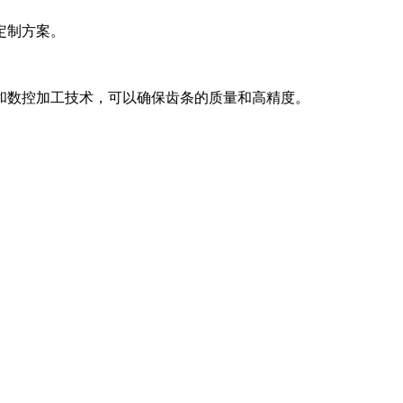
定制方案。
和数控加工技术，可以确保齿条的质量和高精度。