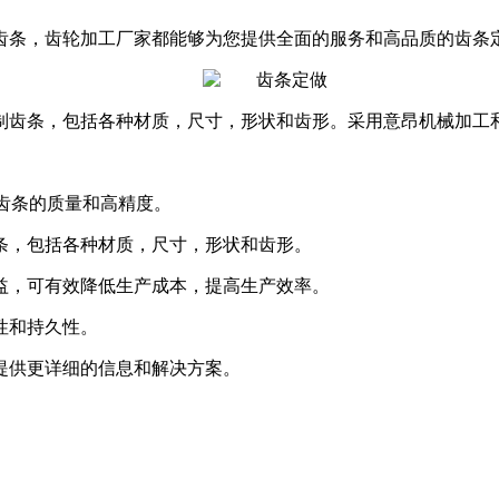
齿条，齿轮加工
厂家
都能够为您提供全面的服务和高品质的齿条
制齿条，包括各种材质，尺寸，形状和齿形。采用意昂机械加工
保齿条的质量和高精度。
齿条，包括各种材质，尺寸，形状和齿形。
效益，可有效降低生产成本，提高生产效率。
性和持久性。
提供更详细的信息和解决方案。