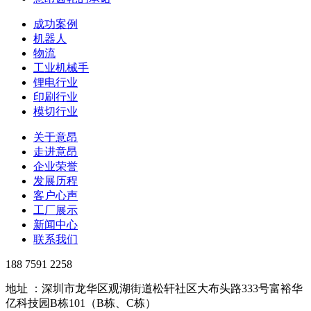
成功案例
机器人
物流
工业机械手
锂电行业
印刷行业
模切行业
关于意昂
走进意昂
企业荣誉
发展历程
客户心声
工厂展示
新闻中心
联系我们
188 7591 2258
地址 ：深圳市龙华区观湖街道松轩社区大布头路333号富裕华
亿科技园B栋101（B栋、C栋）