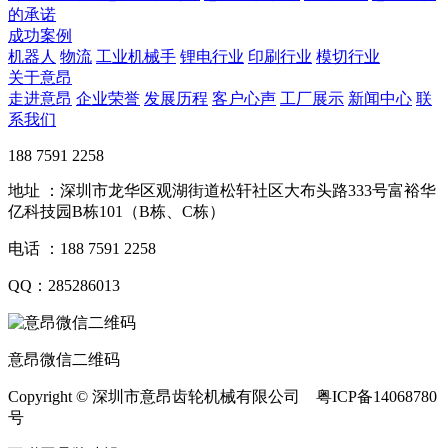
的承诺
成功案例
机器人
物流
工业机械手
锂电行业
印刷行业
模切行业
关于意昂
走进意昂
企业荣誉
发展历程
客户心声
工厂展示
新闻中心
联
系我们
188 7591 2258
地址 ：深圳市龙华区观湖街道松轩社区大布头路333号富裕华
亿科技园B栋101（B栋、C栋）
电话 ：188 7591 2258
QQ：285286013
意昂微信二维码
Copyright © 深圳市意昂齿轮机械有限公司 粤ICP备14068780
号