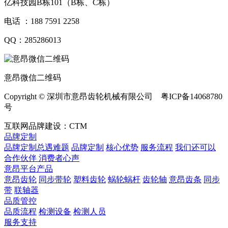
亿科技园B栋101（B栋、C栋）
电话 ：188 7591 2258
QQ：285286013
意昂微信二维码
Copyright © 深圳市意昂齿轮机械有限公司 粤ICP备14068780
号
互联网品牌建设：CTM
品牌定制
品牌定制总遇难题
品牌定制
核心优势
服务流程
我们还可以
合作伙伴
​ 消费者心声
意昂平台产品
意昂齿轮
同步带轮
塑料齿轮
蜗轮蜗杆
齿轮轴
意昂齿条
同步
带
联轴器
品质管控
品质流程
检测设备
检测人员
服务支持