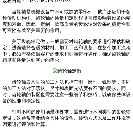
发布日期：2023 - 06 - 06 11:21:25
齿轮轴是机械设备中不可或缺的零部件，被广泛应用于各
种传动机构中。齿轮轴的质量和定制程度直接影响着设备的精
度和寿命。因此，定制一款高质量的齿轮轴对设备的稳定性和
可靠性有着至关重要的作用。
关于齿轮轴定做，一般需要对齿轮轴的要求进行评估和确
定，进而选择合适的材料、加工工艺和设备。在整个加工流程
中，必须严格依据客户的要求和标准进行操作，确保齿轮轴的
精度和质量达到客户的需求。
齿轮轴最常见的加工方法包括车削、磨削、铣削等，不同
的加工方法对于形状、尺寸和表面光洁度有不同的要求。同
时，齿轮轴的装配也需要注意一些细节和技巧，以确保整体设
备的性能和稳定性。
针对不同的使用场景和要求，需要进行不同类型的齿轮轴
定做，这通常需要结合具体的设备、传动方式以及工作环境等
因素进行评估和计算。