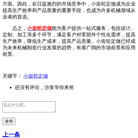
方面。因此，在日益激烈的市场竞争中，小齿轮定做成为企业
提高生产效率和产品质量的重要手段，也成为许多机械领域从
业者的首选。
总之，
小齿轮定做
能为客户提供一站式服务，包括设计、
定制、加工等多个环节，满足客户对零部件个性化需求，提高
生产效率，降低生产成本，提高产品质量。小齿轮定做已经成
为未来机械制造行业发展的趋势，有着广阔的市场前景和应用
前景。
关键字：
小齿轮定做
还没有评论，沙发等你来抢
发布
上一条