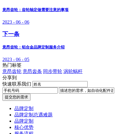
意昂齿轮：齿轮轴定做需要注意的事项
2023 - 06 - 06
下一条
意昂齿轮：铝合金品牌定制服务介绍
2023 - 06 - 05
热门标签
意昂齿轮
意昂齿条
同步带轮
涡轮蜗杆
分享到
快速联系我们
提交您的需求
品牌定制
品牌定制总遇难题
品牌定制
核心优势
服务流程