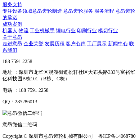
服务支持
专注设备领域意昂齿轮制造
意昂齿轮服务
服务流程
意昂齿轮
的承诺
成功案例
机器人
物流
工业机械手
锂电行业
印刷行业
模切行业
关于意昂
走进意昂
企业荣誉
发展历程
客户心声
工厂展示
新闻中心
联
系我们
188 7591 2258
地址 ：深圳市龙华区观湖街道松轩社区大布头路333号富裕华
亿科技园B栋101（B栋、C栋）
电话 ：188 7591 2258
QQ：285286013
意昂微信二维码
Copyright © 深圳市意昂齿轮机械有限公司 粤ICP备14068780