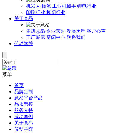
机器人
物流
工业机械手
锂电行业
印刷行业
模切行业
关于意昂
走进意昂
企业荣誉
发展历程
客户心声
工厂展示
新闻中心
联系我们
传动学院
菜单
首页
品牌定制
意昂平台产品
品质管控
服务支持
成功案例
关于意昂
传动学院