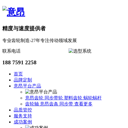
精度与速度提供者
专业齿轮制造-27年专注传动领域发展
联系电话
188 7591 2258
首页
品牌定制
意昂平台产品
意昂齿轮
同步带轮
塑料齿轮
蜗轮蜗杆
齿轮轴
意昂齿条
同步带
查看更多
品质管控
服务支持
成功案例