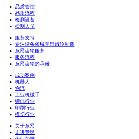
品质管控
品质流程
检测设备
检测人员
服务支持
专注设备领域意昂齿轮制造
意昂齿轮服务
服务流程
意昂齿轮的承诺
成功案例
机器人
物流
工业机械手
锂电行业
印刷行业
模切行业
关于意昂
走进意昂
企业荣誉