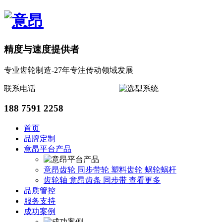
精度与速度提供者
专业齿轮制造-27年专注传动领域发展
联系电话
188 7591 2258
首页
品牌定制
意昂平台产品
意昂齿轮
同步带轮
塑料齿轮
蜗轮蜗杆
齿轮轴
意昂齿条
同步带
查看更多
品质管控
服务支持
成功案例