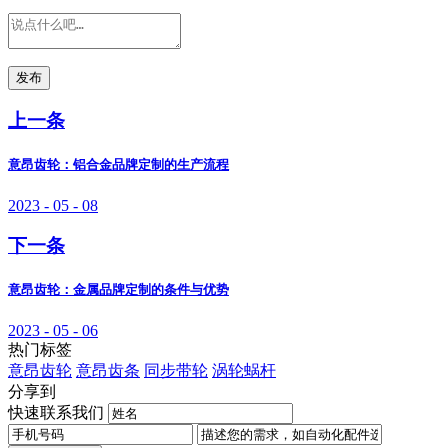
发布
上一条
意昂齿轮：铝合金品牌定制的生产流程
2023 - 05 - 08
下一条
意昂齿轮：金属品牌定制的条件与优势
2023 - 05 - 06
热门标签
意昂齿轮
意昂齿条
同步带轮
涡轮蜗杆
分享到
快速联系我们