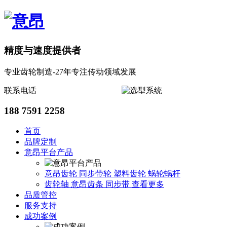
精度与速度提供者
专业齿轮制造-27年专注传动领域发展
联系电话
188 7591 2258
首页
品牌定制
意昂平台产品
意昂齿轮
同步带轮
塑料齿轮
蜗轮蜗杆
齿轮轴
意昂齿条
同步带
查看更多
品质管控
服务支持
成功案例