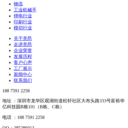
物流
工业机械手
锂电行业
印刷行业
模切行业
关于意昂
走进意昂
企业荣誉
发展历程
客户心声
工厂展示
新闻中心
联系我们
188 7591 2258
地址 ：深圳市龙华区观湖街道松轩社区大布头路333号富裕华
亿科技园B栋101（B栋、C栋）
电话 ：188 7591 2258
QQ：285286013