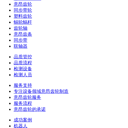
意昂齿轮
同步带轮
塑料齿轮
蜗轮蜗杆
齿轮轴
意昂齿条
同步带
联轴器
品质管控
品质流程
检测设备
检测人员
服务支持
专注设备领域意昂齿轮制造
意昂齿轮服务
服务流程
意昂齿轮的承诺
成功案例
机器人