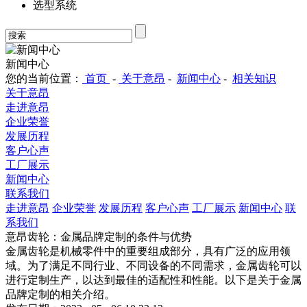
选型系统
新闻中心
您的当前位置：
首页
-
关于意昂
-
新闻中心
-
相关知识
关于意昂
走进意昂
企业荣誉
发展历程
客户心声
工厂展示
新闻中心
联系我们
走进意昂
企业荣誉
发展历程
客户心声
工厂展示
新闻中心
联
系我们
意昂齿轮：金属品牌定制的条件与优势
金属齿轮是机械零件中的重要组成部分，具有广泛的应用领
域。为了满足不同行业、不同设备的不同需求，金属齿轮可以
进行定制生产，以达到最佳的适配性和性能。以下是关于金属
品牌定制的相关介绍。