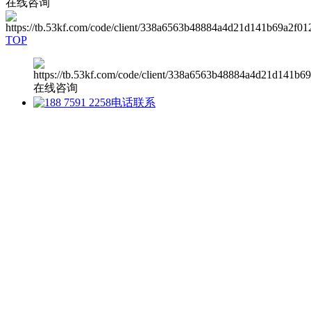
在线咨询
TOP
在线咨询
电话联系