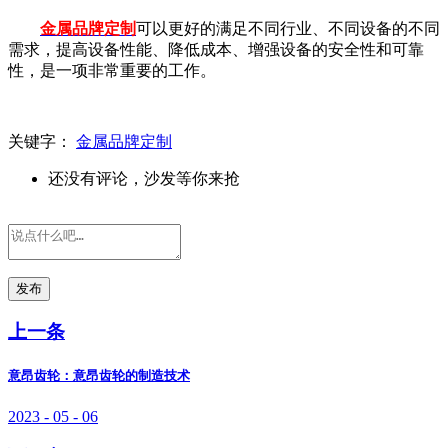
金属品牌定制
可以更好的满足不同行业、不同设备的不同
需求，提高设备性能、降低成本、增强设备的安全性和可靠
性，是一项非常重要的工作。
关键字：
金属品牌定制
还没有评论，沙发等你来抢
发布
上一条
意昂齿轮：意昂齿轮的制造技术
2023 - 05 - 06