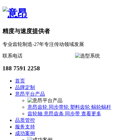
精度与速度提供者
专业齿轮制造-27年专注传动领域发展
联系电话
188 7591 2258
首页
品牌定制
意昂平台产品
意昂齿轮
同步带轮
塑料齿轮
蜗轮蜗杆
齿轮轴
意昂齿条
同步带
查看更多
品质管控
服务支持
成功案例