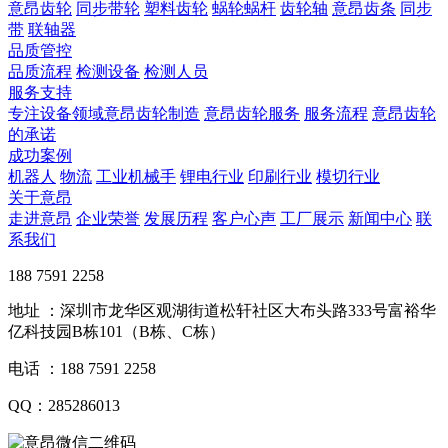
意昂齿轮
同步带轮
塑料齿轮
蜗轮蜗杆
齿轮轴
意昂齿条
同步
带
联轴器
品质管控
品质流程
检测设备
检测人员
服务支持
专注设备领域意昂齿轮制造
意昂齿轮服务
服务流程
意昂齿轮
的承诺
成功案例
机器人
物流
工业机械手
锂电行业
印刷行业
模切行业
关于意昂
走进意昂
企业荣誉
发展历程
客户心声
工厂展示
新闻中心
联
系我们
188 7591 2258
地址 ：深圳市龙华区观湖街道松轩社区大布头路333号富裕华
亿科技园B栋101（B栋、C栋）
电话 ：188 7591 2258
QQ：285286013