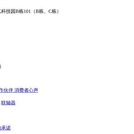
科技园B栋101（B栋、C栋）
号
作伙伴
​ 消费者心声
联轴器
的承诺