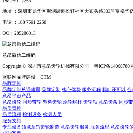
188 7591 2258
地址 ：深圳市龙华区观湖街道松轩社区大布头路333号富裕华亿
电话 ：188 7591 2258
QQ：285286013
意昂微信二维码
Copyright © 深圳市意昂齿轮机械有限公司 粤ICP备14068780
互联网品牌建设：CTM
品牌定制
品牌定制总遇难题
品牌定制
核心优势
服务流程
我们还可以
合
意昂平台产品
意昂齿轮
同步带轮
塑料齿轮
蜗轮蜗杆
齿轮轴
意昂齿条
同步带
品质管控
品质流程
检测设备
检测人员
服务支持
专注设备领域意昂齿轮制造
意昂齿轮服务
服务流程
意昂齿轮