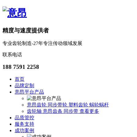
精度与速度提供者
专业齿轮制造-27年专注传动领域发展
联系电话
188 7591 2258
首页
品牌定制
意昂平台产品
意昂齿轮
同步带轮
塑料齿轮
蜗轮蜗杆
齿轮轴
意昂齿条
同步带
查看更多
品质管控
服务支持
成功案例