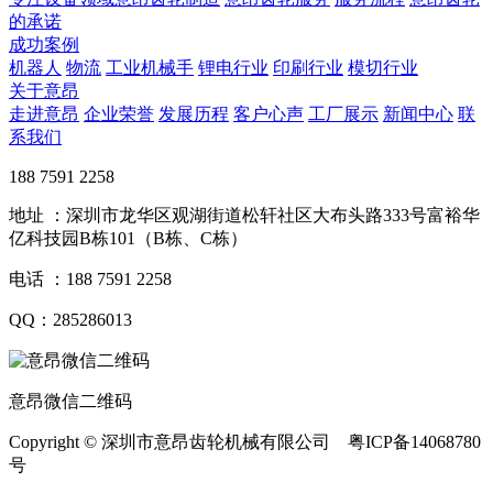
的承诺
成功案例
机器人
物流
工业机械手
锂电行业
印刷行业
模切行业
关于意昂
走进意昂
企业荣誉
发展历程
客户心声
工厂展示
新闻中心
联
系我们
188 7591 2258
地址 ：深圳市龙华区观湖街道松轩社区大布头路333号富裕华
亿科技园B栋101（B栋、C栋）
电话 ：188 7591 2258
QQ：285286013
意昂微信二维码
Copyright © 深圳市意昂齿轮机械有限公司 粤ICP备14068780
号