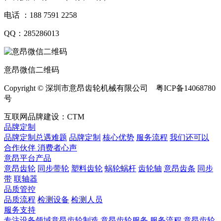
电话 ：188 7591 2258
QQ：285286013
意昂微信二维码
Copyright © 深圳市意昂齿轮机械有限公司 粤ICP备14068780
号
互联网品牌建设：CTM
品牌定制
品牌定制总遇难题
品牌定制
核心优势
服务流程
我们还可以
合作伙伴
​ 消费者心声
意昂平台产品
意昂齿轮
同步带轮
塑料齿轮
蜗轮蜗杆
齿轮轴
意昂齿条
同步
带
联轴器
品质管控
品质流程
检测设备
检测人员
服务支持
专注设备领域意昂齿轮制造
意昂齿轮服务
服务流程
意昂齿轮