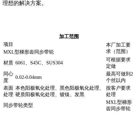
理想的解决方案。
加工范围
项目
本厂加工要
求（范围）
MXL型梯形齿同步带轮
可根据要求
材质
6061、S45C、SUS304
定做
同心
最高可做到2
0.02-0.04mm
度
个丝以内
表面
本色阳极氧化处理、黑色阳极氧化处理、
按客户要求
处理
硬质阳极氧化处理、镀镍、发黑
处理
MXL型梯形
同步带轮类型
齿同步带轮