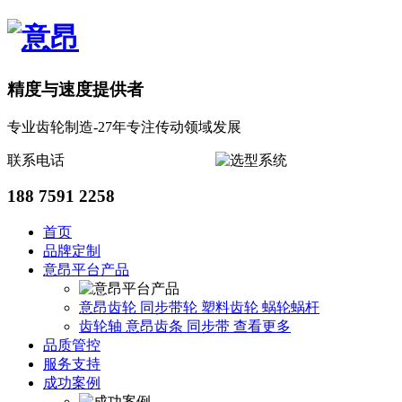
精度与速度提供者
专业齿轮制造-27年专注传动领域发展
联系电话
188 7591 2258
首页
品牌定制
意昂平台产品
意昂齿轮
同步带轮
塑料齿轮
蜗轮蜗杆
齿轮轴
意昂齿条
同步带
查看更多
品质管控
服务支持
成功案例