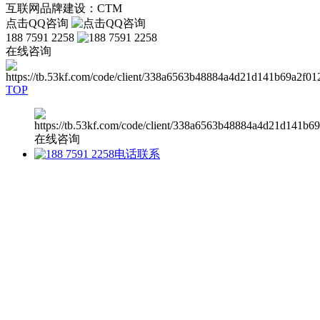
互联网品牌建设：CTM
点击QQ咨询
188 7591 2258
在线咨询
TOP
在线咨询
电话联系