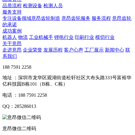
品质流程
检测设备
检测人员
服务支持
专注设备领域意昂齿轮制造
意昂齿轮服务
服务流程
意昂齿轮
的承诺
成功案例
机器人
物流
工业机械手
锂电行业
印刷行业
模切行业
关于意昂
走进意昂
企业荣誉
发展历程
客户心声
工厂展示
新闻中心
联
系我们
188 7591 2258
地址 ：深圳市龙华区观湖街道松轩社区大布头路333号富裕华
亿科技园B栋101（B栋、C栋）
电话 ：188 7591 2258
QQ：285286013
意昂微信二维码