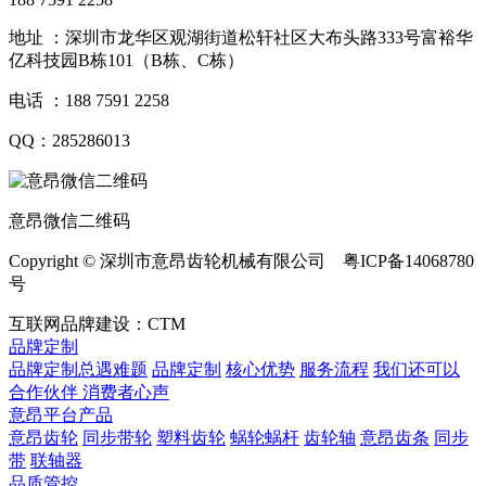
地址 ：深圳市龙华区观湖街道松轩社区大布头路333号富裕华
亿科技园B栋101（B栋、C栋）
电话 ：188 7591 2258
QQ：285286013
意昂微信二维码
Copyright © 深圳市意昂齿轮机械有限公司 粤ICP备14068780
号
互联网品牌建设：CTM
品牌定制
品牌定制总遇难题
品牌定制
核心优势
服务流程
我们还可以
合作伙伴
​ 消费者心声
意昂平台产品
意昂齿轮
同步带轮
塑料齿轮
蜗轮蜗杆
齿轮轴
意昂齿条
同步
带
联轴器
品质管控