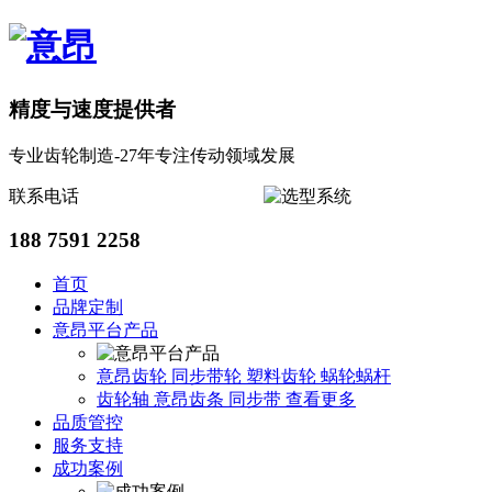
精度与速度提供者
专业齿轮制造-27年专注传动领域发展
联系电话
188 7591 2258
首页
品牌定制
意昂平台产品
意昂齿轮
同步带轮
塑料齿轮
蜗轮蜗杆
齿轮轴
意昂齿条
同步带
查看更多
品质管控
服务支持
成功案例