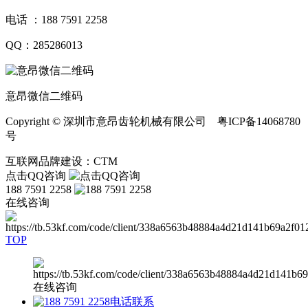
电话 ：188 7591 2258
QQ：285286013
意昂微信二维码
Copyright © 深圳市意昂齿轮机械有限公司 粤ICP备14068780
号
互联网品牌建设：CTM
点击QQ咨询
188 7591 2258
在线咨询
TOP
在线咨询
电话联系