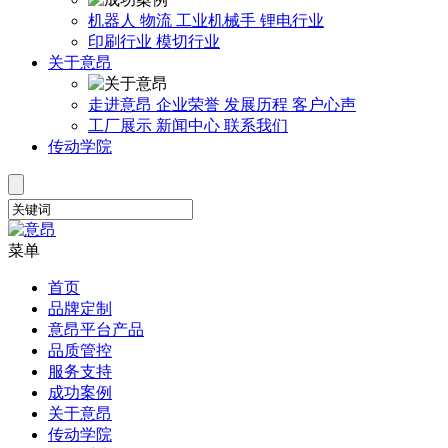
机器人
物流
工业机械手
锂电行业
印刷行业
模切行业
关于意昂
走进意昂
企业荣誉
发展历程
客户心声
工厂展示
新闻中心
联系我们
传动学院
菜单
首页
品牌定制
意昂平台产品
品质管控
服务支持
成功案例
关于意昂
传动学院