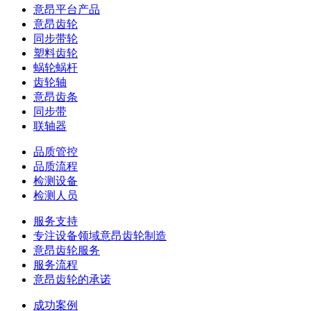
意昂平台产品
意昂齿轮
同步带轮
塑料齿轮
蜗轮蜗杆
齿轮轴
意昂齿条
同步带
联轴器
品质管控
品质流程
检测设备
检测人员
服务支持
专注设备领域意昂齿轮制造
意昂齿轮服务
服务流程
意昂齿轮的承诺
成功案例