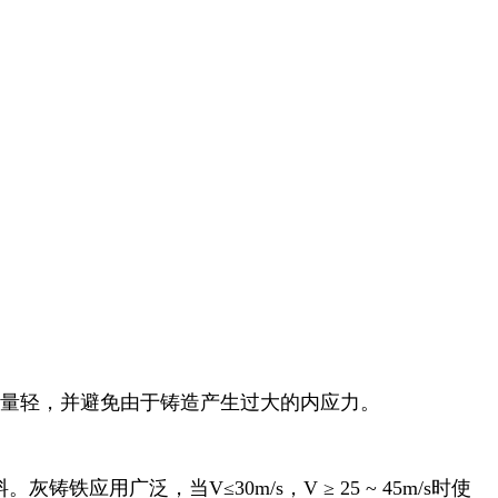
重量轻，并避免由于铸造产生过大的内应力。
铁应用广泛，当V≤30m/s，V ≥ 25 ~ 45m/s时使