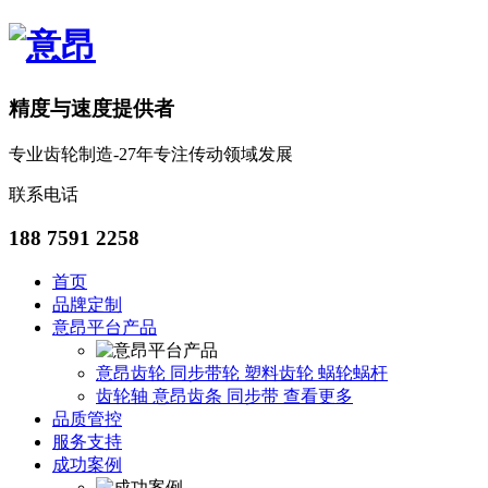
精度与速度提供者
专业齿轮制造-27年专注传动领域发展
联系电话
188 7591 2258
首页
品牌定制
意昂平台产品
意昂齿轮
同步带轮
塑料齿轮
蜗轮蜗杆
齿轮轴
意昂齿条
同步带
查看更多
品质管控
服务支持
成功案例