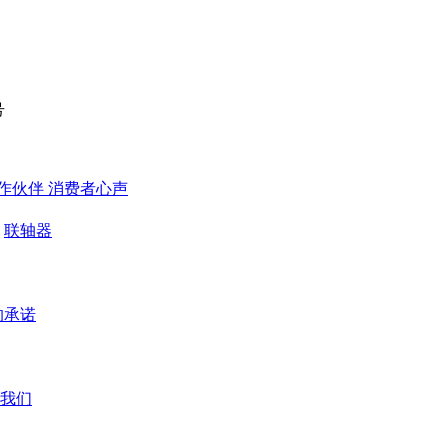
号
作伙伴
​ 消费者心声
联轴器
的承诺
我们