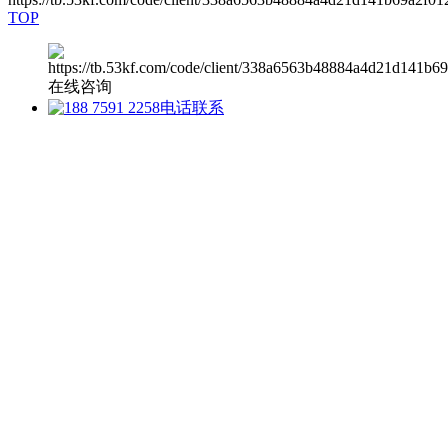
TOP
在线咨询
电话联系