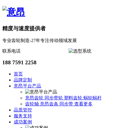
精度与速度提供者
专业齿轮制造-27年专注传动领域发展
联系电话
188 7591 2258
首页
品牌定制
意昂平台产品
意昂齿轮
同步带轮
塑料齿轮
蜗轮蜗杆
齿轮轴
意昂齿条
同步带
查看更多
品质管控
服务支持
成功案例