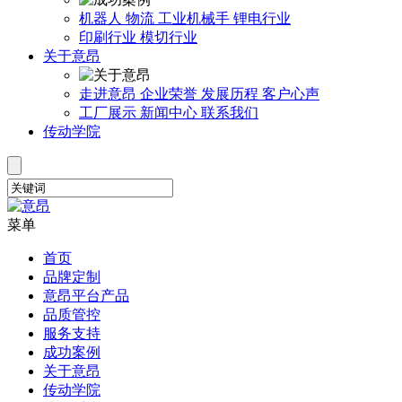
机器人
物流
工业机械手
锂电行业
印刷行业
模切行业
关于意昂
走进意昂
企业荣誉
发展历程
客户心声
工厂展示
新闻中心
联系我们
传动学院
菜单
首页
品牌定制
意昂平台产品
品质管控
服务支持
成功案例
关于意昂
传动学院