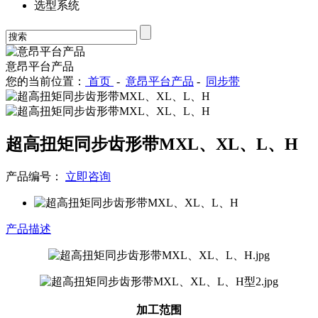
选型系统
意昂平台产品
您的当前位置：
首页
-
意昂平台产品
-
同步带
超高扭矩同步齿形带MXL、XL、L、H
产品编号：
立即咨询
产品描述
加工范围