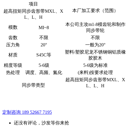
项目
本厂加工要求（范围）
超高扭矩同步齿形带MXL、X
L、L、H
本公司主攻m1-8模齿轮和制作
模数
MI~8
同步带轮
齿数
不限
不限
压力角
20°
一般为20°
塑料/塑胶尼龙不锈钢铜铝质橡
材质
S45C等
胶胶木
精度等级
5-6级
5-6级为标准
热处理
调度、高频、氮化
(来料)按要求处理
超高扭矩同步齿形带MXL、X
同步带类型
L、L、H
定制咨询
189 52667 7195
还没有评论，沙发等你来抢