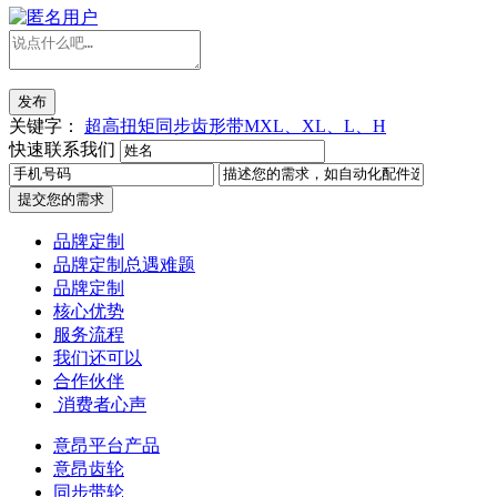
发布
关键字：
超高扭矩同步齿形带MXL、XL、L、H
快速联系我们
提交您的需求
品牌定制
品牌定制总遇难题
品牌定制
核心优势
服务流程
我们还可以
合作伙伴
​ 消费者心声
意昂平台产品
意昂齿轮
同步带轮