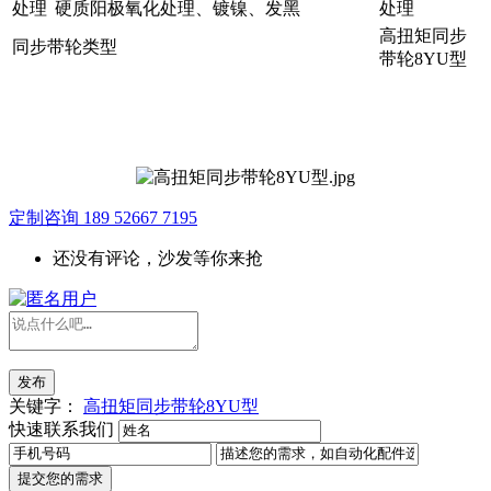
处理
硬质阳极氧化处理、镀镍、发黑
处理
高扭矩同步
同步带轮类型
带轮8YU型
定制咨询
189 52667 7195
还没有评论，沙发等你来抢
发布
关键字：
高扭矩同步带轮8YU型
快速联系我们
提交您的需求