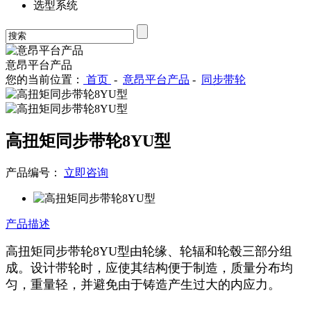
选型系统
意昂平台产品
您的当前位置：
首页
-
意昂平台产品
-
同步带轮
高扭矩同步带轮8YU型
产品编号：
立即咨询
产品描述
高扭矩同步带轮8YU型由轮缘、轮辐和轮毂三部分组
成。设计带轮时，应使其结构便于制造，质量分布均
匀，重量轻，并避免由于铸造产生过大的内应力。