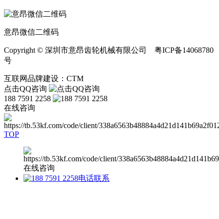
意昂微信二维码
Copyright © 深圳市意昂齿轮机械有限公司 粤ICP备14068780
号
互联网品牌建设：CTM
点击QQ咨询
188 7591 2258
在线咨询
TOP
在线咨询
电话联系