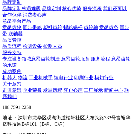
品牌定制
品牌定制总遇难题
品牌定制
核心优势
服务流程
我们还可以
合作伙伴
​ 消费者心声
意昂平台产品
意昂齿轮
同步带轮
塑料齿轮
蜗轮蜗杆
齿轮轴
意昂齿条
同步
带
联轴器
品质管控
品质流程
检测设备
检测人员
服务支持
专注设备领域意昂齿轮制造
意昂齿轮服务
服务流程
意昂齿轮
的承诺
成功案例
机器人
物流
工业机械手
锂电行业
印刷行业
模切行业
关于意昂
走进意昂
企业荣誉
发展历程
客户心声
工厂展示
新闻中心
联
系我们
188 7591 2258
地址 ：深圳市龙华区观湖街道松轩社区大布头路333号富裕华
亿科技园B栋101（B栋、C栋）