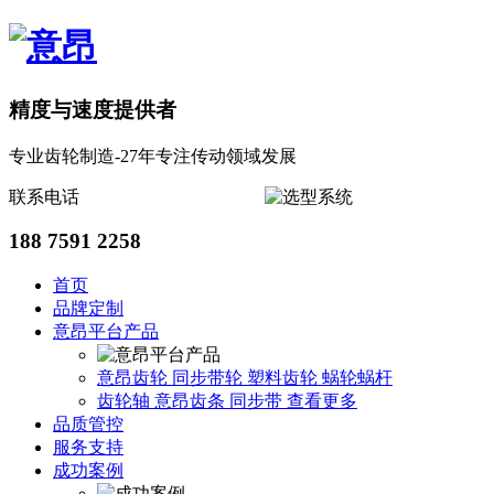
精度与速度提供者
专业齿轮制造-27年专注传动领域发展
联系电话
188 7591 2258
首页
品牌定制
意昂平台产品
意昂齿轮
同步带轮
塑料齿轮
蜗轮蜗杆
齿轮轴
意昂齿条
同步带
查看更多
品质管控
服务支持
成功案例