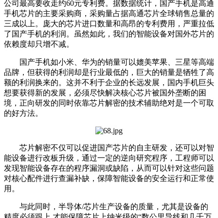
公司最高要收走约60元专利费。据数据统计，国产手机是高通
手机芯片的主要采购商，采购量占据高通芯片全球销售总量的
三成以上。庞大的芯片进口数量和高昂的专利费用，严重拉低
了国产手机的利润。虽然如此，我们的智能设备对国外芯片的
依赖度却只增不减。
国产手机如小米、华为的销量可以媲美苹果、三星等高端
品牌，但获得的利润却是行业最低的，巨大的销量是牺牲了高
额的利润换来的。这并不利于企业的长远发展，国内手机巨头
想要获得新的发展，必须尽快解决核心芯片被国外垄断的困
境，正向研发的同时依靠芯片解密的技术辅助绝对是一个可取
的好方法。
芯片解密不仅可以促进国产芯片的自主研发，还可以对智
能设备进行改板升级，通过一定的逆向研究程序，工程师可以
发现智能设备存在的程序漏洞或缺陷，从而可以针对这些问题
对核心配件进行查漏补缺，保障智能设备的安全运行和正常使
用。
与此同时，半导体/芯片生产设备的质量，尤其是设备的
精度必须跟上,才能保障芯片上纳米级的“数公里导线和几千万