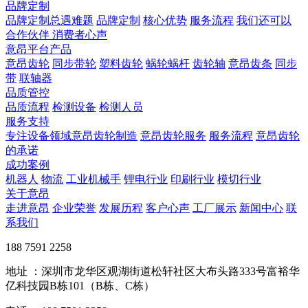
品牌定制
品牌定制总遇难题
品牌定制
核心优势
服务流程
我们还可以
合作伙伴
​ 消费者心声
意昂平台产品
意昂齿轮
同步带轮
塑料齿轮
蜗轮蜗杆
齿轮轴
意昂齿条
同步
带
联轴器
品质管控
品质流程
检测设备
检测人员
服务支持
专注设备领域意昂齿轮制造
意昂齿轮服务
服务流程
意昂齿轮
的承诺
成功案例
机器人
物流
工业机械手
锂电行业
印刷行业
模切行业
关于意昂
走进意昂
企业荣誉
发展历程
客户心声
工厂展示
新闻中心
联
系我们
188 7591 2258
地址 ：深圳市龙华区观湖街道松轩社区大布头路333号富裕华
亿科技园B栋101（B栋、C栋）