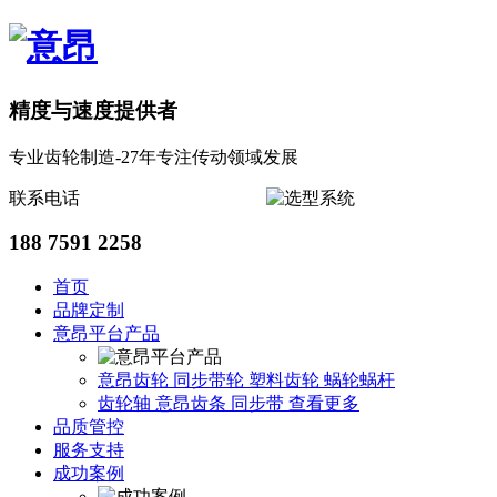
精度与速度提供者
专业齿轮制造-27年专注传动领域发展
联系电话
188 7591 2258
首页
品牌定制
意昂平台产品
意昂齿轮
同步带轮
塑料齿轮
蜗轮蜗杆
齿轮轴
意昂齿条
同步带
查看更多
品质管控
服务支持
成功案例