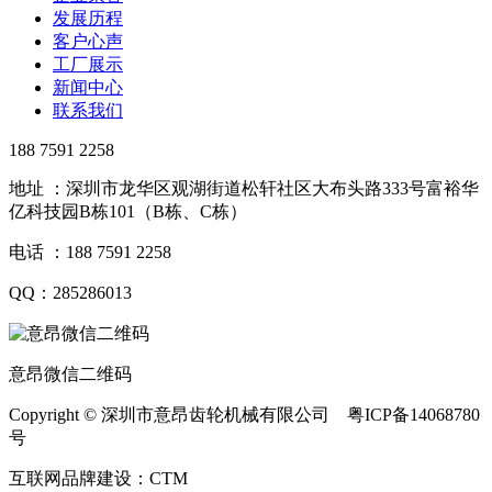
发展历程
客户心声
工厂展示
新闻中心
联系我们
188 7591 2258
地址 ：深圳市龙华区观湖街道松轩社区大布头路333号富裕华
亿科技园B栋101（B栋、C栋）
电话 ：188 7591 2258
QQ：285286013
意昂微信二维码
Copyright © 深圳市意昂齿轮机械有限公司 粤ICP备14068780
号
互联网品牌建设：CTM