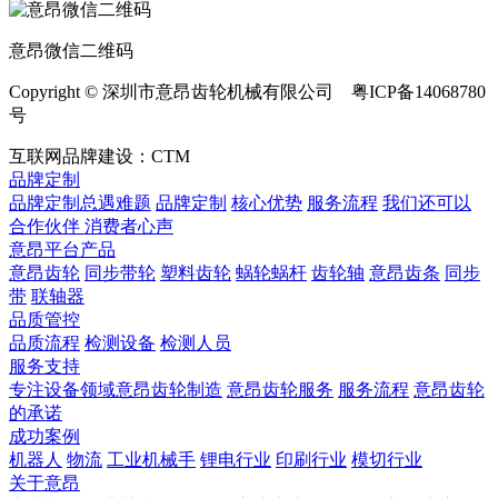
意昂微信二维码
Copyright © 深圳市意昂齿轮机械有限公司 粤ICP备14068780
号
互联网品牌建设：CTM
品牌定制
品牌定制总遇难题
品牌定制
核心优势
服务流程
我们还可以
合作伙伴
​ 消费者心声
意昂平台产品
意昂齿轮
同步带轮
塑料齿轮
蜗轮蜗杆
齿轮轴
意昂齿条
同步
带
联轴器
品质管控
品质流程
检测设备
检测人员
服务支持
专注设备领域意昂齿轮制造
意昂齿轮服务
服务流程
意昂齿轮
的承诺
成功案例
机器人
物流
工业机械手
锂电行业
印刷行业
模切行业
关于意昂