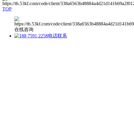
TOP
在线咨询
电话联系