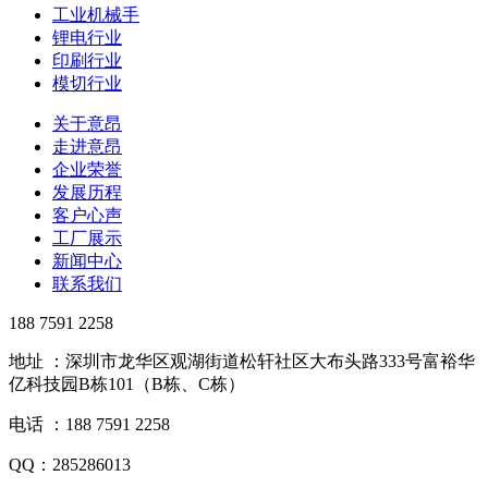
工业机械手
锂电行业
印刷行业
模切行业
关于意昂
走进意昂
企业荣誉
发展历程
客户心声
工厂展示
新闻中心
联系我们
188 7591 2258
地址 ：深圳市龙华区观湖街道松轩社区大布头路333号富裕华
亿科技园B栋101（B栋、C栋）
电话 ：188 7591 2258
QQ：285286013