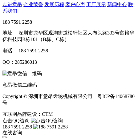
走进意昂
企业荣誉
发展历程
客户心声
工厂展示
新闻中心
联
系我们
188 7591 2258
地址 ：深圳市龙华区观湖街道松轩社区大布头路333号富裕华
亿科技园B栋101（B栋、C栋）
电话 ：188 7591 2258
QQ：285286013
意昂微信二维码
Copyright © 深圳市意昂齿轮机械有限公司 粤ICP备14068780
号
互联网品牌建设：CTM
点击QQ咨询
188 7591 2258
在线咨询