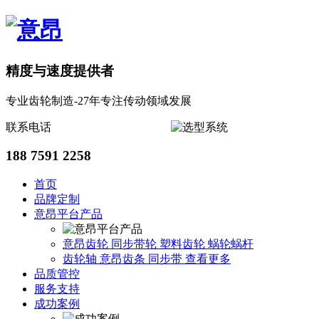
精度与速度提供者
专业齿轮制造-27年专注传动领域发展
联系电话
188 7591 2258
首页
品牌定制
意昂平台产品
意昂齿轮
同步带轮
塑料齿轮
蜗轮蜗杆
齿轮轴
意昂齿条
同步带
查看更多
品质管控
服务支持
成功案例