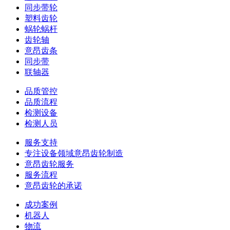
同步带轮
塑料齿轮
蜗轮蜗杆
齿轮轴
意昂齿条
同步带
联轴器
品质管控
品质流程
检测设备
检测人员
服务支持
专注设备领域意昂齿轮制造
意昂齿轮服务
服务流程
意昂齿轮的承诺
成功案例
机器人
物流