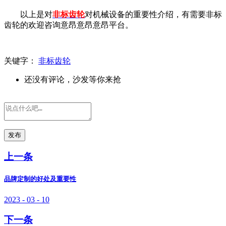
以上是对
非标齿轮
对机械设备的重要性介绍，有需要非标
齿轮的欢迎咨询意昂意昂意昂平台。
关键字：
非标齿轮
还没有评论，沙发等你来抢
发布
上一条
品牌定制的好处及重要性
2023 - 03 - 10
下一条