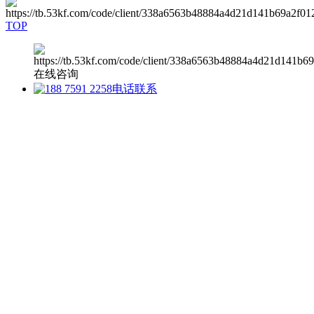
TOP
在线咨询
电话联系