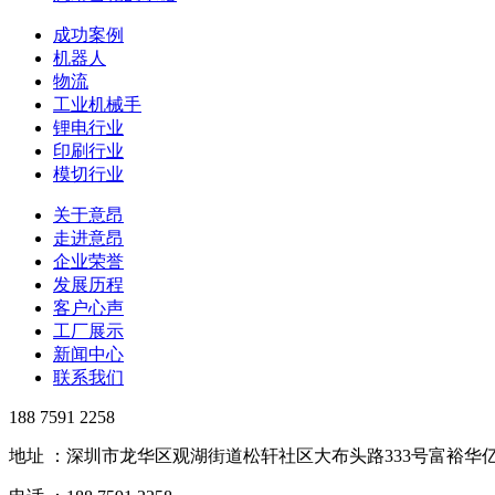
成功案例
机器人
物流
工业机械手
锂电行业
印刷行业
模切行业
关于意昂
走进意昂
企业荣誉
发展历程
客户心声
工厂展示
新闻中心
联系我们
188 7591 2258
地址 ：深圳市龙华区观湖街道松轩社区大布头路333号富裕华亿