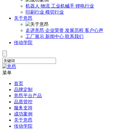
机器人
物流
工业机械手
锂电行业
印刷行业
模切行业
关于意昂
走进意昂
企业荣誉
发展历程
客户心声
工厂展示
新闻中心
联系我们
传动学院
菜单
首页
品牌定制
意昂平台产品
品质管控
服务支持
成功案例
关于意昂
传动学院