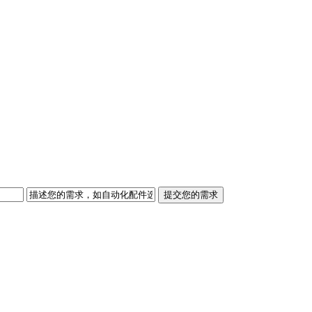
提交您的需求