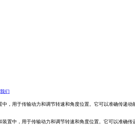
我们
置中，用于传输动力和调节转速和角度位置。它可以准确传递动
和装置中，用于传输动力和调节转速和角度位置。它可以准确传