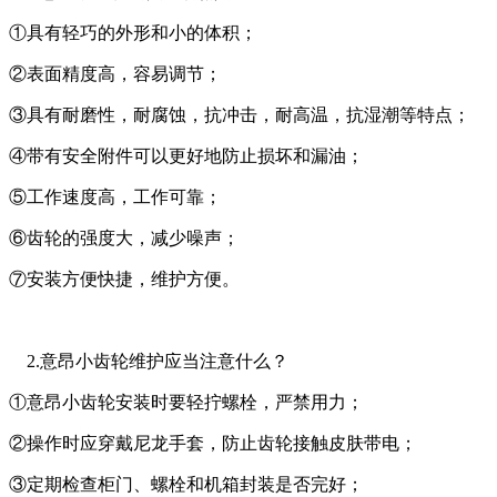
①具有轻巧的外形和小的体积；
②表面精度高，容易调节；
③具有耐磨性，耐腐蚀，抗冲击，耐高温，抗湿潮等特点；
④带有安全附件可以更好地防止损坏和漏油；
⑤工作速度高，工作可靠；
⑥齿轮的强度大，减少噪声；
⑦安装方便快捷，维护方便。
2
.意昂小齿轮维护应当注意什么？
①意昂小齿轮安装时要轻拧螺栓，严禁用力；
②操作时应穿戴尼龙手套，防止齿轮接触皮肤带电；
③定期检查柜门、螺栓和机箱封装是否完好；