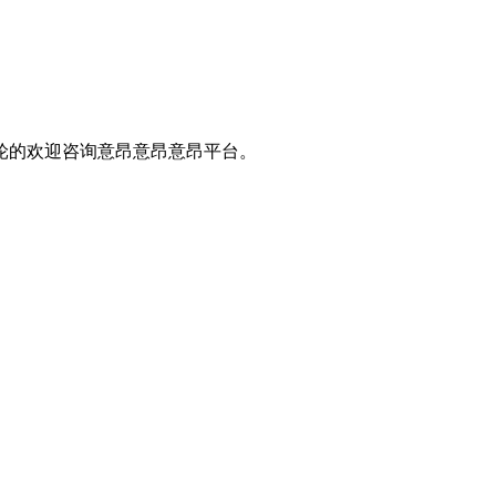
轮的欢迎咨询意昂意昂意昂平台。