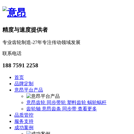
精度与速度提供者
专业齿轮制造-27年专注传动领域发展
联系电话
188 7591 2258
首页
品牌定制
意昂平台产品
意昂齿轮
同步带轮
塑料齿轮
蜗轮蜗杆
齿轮轴
意昂齿条
同步带
查看更多
品质管控
服务支持
成功案例