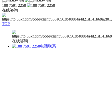
点击QQ咨询
188 7591 2258
在线咨询
TOP
在线咨询
电话联系