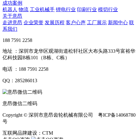
成功案例
机器人
物流
工业机械手
锂电行业
印刷行业
模切行业
关于意昂
走进意昂
企业荣誉
发展历程
客户心声
工厂展示
新闻中心
联
系我们
188 7591 2258
地址 ：深圳市龙华区观湖街道松轩社区大布头路333号富裕华
亿科技园B栋101（B栋、C栋）
电话 ：188 7591 2258
QQ：285286013
意昂微信二维码
Copyright © 深圳市意昂齿轮机械有限公司 粤ICP备14068780
号
互联网品牌建设：CTM