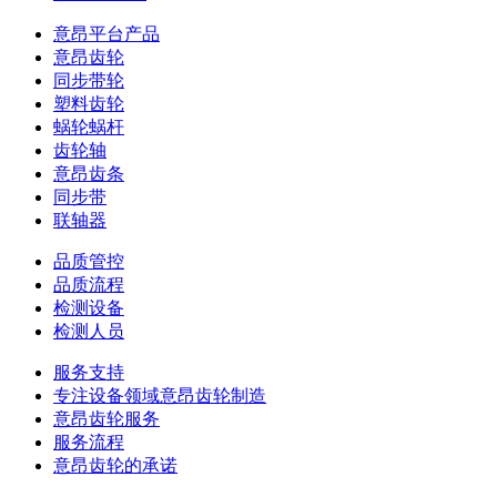
意昂平台产品
意昂齿轮
同步带轮
塑料齿轮
蜗轮蜗杆
齿轮轴
意昂齿条
同步带
联轴器
品质管控
品质流程
检测设备
检测人员
服务支持
专注设备领域意昂齿轮制造
意昂齿轮服务
服务流程
意昂齿轮的承诺