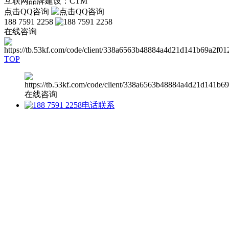
互联网品牌建设：CTM
点击QQ咨询
188 7591 2258
在线咨询
TOP
在线咨询
电话联系