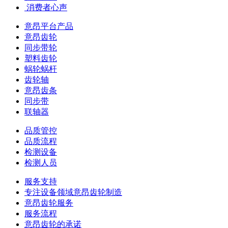
​ 消费者心声
意昂平台产品
意昂齿轮
同步带轮
塑料齿轮
蜗轮蜗杆
齿轮轴
意昂齿条
同步带
联轴器
品质管控
品质流程
检测设备
检测人员
服务支持
专注设备领域意昂齿轮制造
意昂齿轮服务
服务流程
意昂齿轮的承诺