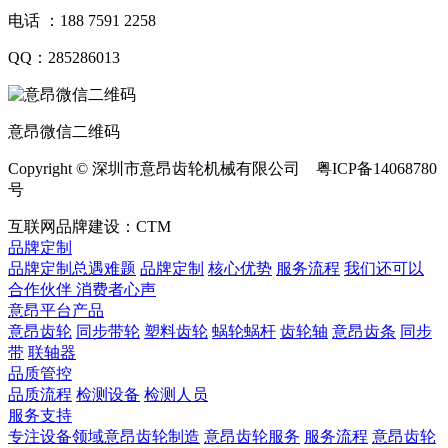
电话 ：188 7591 2258
QQ：285286013
意昂微信二维码
Copyright © 深圳市意昂齿轮机械有限公司 粤ICP备14068780
号
互联网品牌建设：CTM
品牌定制
品牌定制总遇难题
品牌定制
核心优势
服务流程
我们还可以
合作伙伴
​ 消费者心声
意昂平台产品
意昂齿轮
同步带轮
塑料齿轮
蜗轮蜗杆
齿轮轴
意昂齿条
同步
带
联轴器
品质管控
品质流程
检测设备
检测人员
服务支持
专注设备领域意昂齿轮制造
意昂齿轮服务
服务流程
意昂齿轮