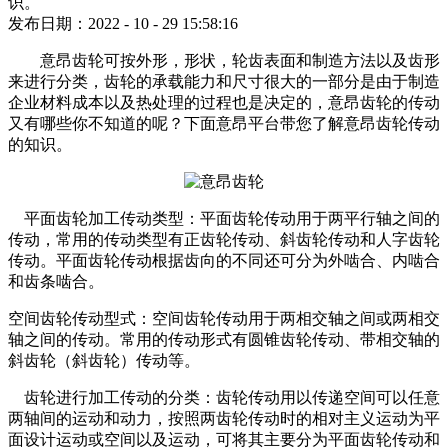
识。
发布日期：2022 - 10 - 29 15:58:16
意昂齿轮可按外形，形状，轮齿表面和制造方法以及齿形
来进行分类，齿轮的承载能力和尺寸很大的一部分是由于制造
企业材料成本以及热处理的过程也是决定的，意昂齿轮的传动
又有哪些你不知道的呢？下面意昂平台带您了解意昂齿轮传动
的知识。
平面齿轮加工传动类型：平面齿轮传动用于两平行轴之间的
传动，常用的传动类型有正齿轮传动、斜齿轮传动和人字齿轮
传动。平面齿轮传动根据齿向的不同还可分为外啮合、内啮合
和齿条啮合。
空间齿轮传动型式：空间齿轮传动用于两相交轴之间或两相交
轴之间的传动。常用的传动形式有圆锥齿轮传动、带相交轴的
斜齿轮（斜齿轮）传动等。
齿轮进行加工传动的分类：齿轮传动用以传递空间可以任意
两轴间的运动和动力，按照两齿轮传动时的相对主义运动为平
面设计运动或空间以及运动，可将其主要分为平面齿轮传动和