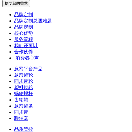
提交您的需求
品牌定制
品牌定制总遇难题
品牌定制
核心优势
服务流程
我们还可以
合作伙伴
​ 消费者心声
意昂平台产品
意昂齿轮
同步带轮
塑料齿轮
蜗轮蜗杆
齿轮轴
意昂齿条
同步带
联轴器
品质管控