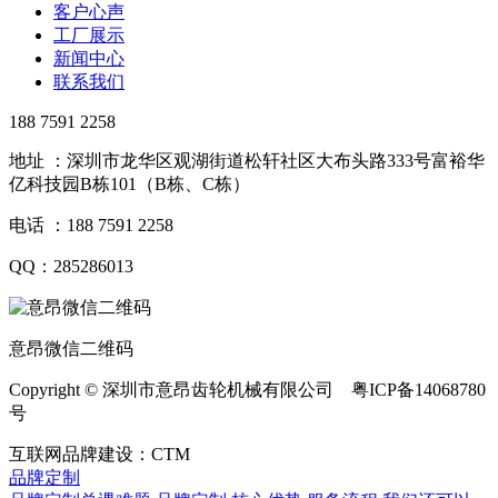
客户心声
工厂展示
新闻中心
联系我们
188 7591 2258
地址 ：深圳市龙华区观湖街道松轩社区大布头路333号富裕华
亿科技园B栋101（B栋、C栋）
电话 ：188 7591 2258
QQ：285286013
意昂微信二维码
Copyright © 深圳市意昂齿轮机械有限公司 粤ICP备14068780
号
互联网品牌建设：CTM
品牌定制