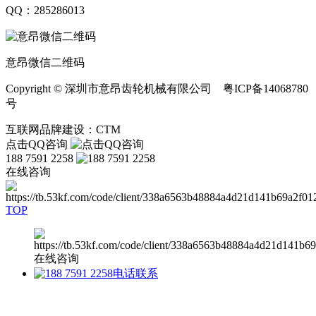
QQ：285286013
意昂微信二维码
Copyright © 深圳市意昂齿轮机械有限公司 粤ICP备14068780
号
互联网品牌建设：CTM
点击QQ咨询
188 7591 2258
在线咨询
TOP
在线咨询
电话联系