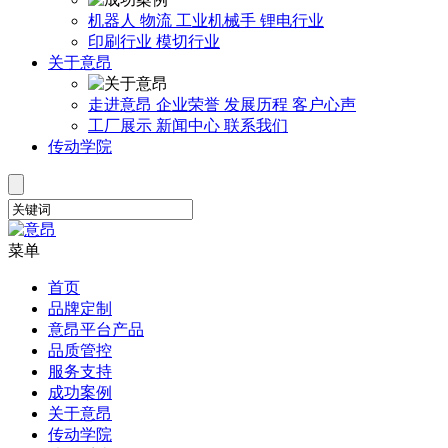
机器人
物流
工业机械手
锂电行业
印刷行业
模切行业
关于意昂
走进意昂
企业荣誉
发展历程
客户心声
工厂展示
新闻中心
联系我们
传动学院
菜单
首页
品牌定制
意昂平台产品
品质管控
服务支持
成功案例
关于意昂
传动学院