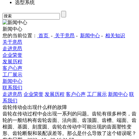
选型系统
新闻中心
您的当前位置：
首页
-
关于意昂
-
新闻中心
-
相关知识
关于意昂
走进意昂
企业荣誉
发展历程
客户心声
工厂展示
新闻中心
联系我们
走进意昂
企业荣誉
发展历程
客户心声
工厂展示
新闻中心
联
系我们
齿轮传动会出现什么样的故障
齿轮在传动过程中会出现一系列的问题。齿轮有很多种类，齿
轮的一般结构有齿轮齿面、法向面、齿顶圆、齿槽、端面、齿
根圆、基圆、刻度圆、齿轮在传动中可能出现的齿面塑性变
形、齿轮断裂和装配误差等。那么是什么导致了这个错误呢？