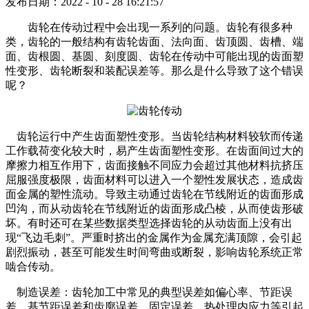
发布日期：2022 - 10 - 28 16:21:57
齿轮在传动过程中会出现一系列的问题。齿轮有很多种
类，齿轮的一般结构有齿轮齿面、法向面、齿顶圆、齿槽、端
面、齿根圆、基圆、刻度圆、齿轮在传动中可能出现的齿面塑
性变形、齿轮断裂和装配误差等。那么是什么导致了这个错误
呢？
齿轮
运行中产生齿面塑性变形。当齿轮结构材料较软而传递
工作载荷变化较大时，易产生齿面塑性变形。在齿面间过大的
摩擦力相互作用下，齿面接触不同应力会超过其他材料抗挤压
屈服强度极限，齿面材料可以进入一个塑性发展状态，造成齿
面金属的塑性流动。导致主动通过齿轮在节线附近的齿面形成
凹沟，而从动齿轮在节线附近的齿面形成凸棱，从而使齿形破
坏。有时还可在某些数据类型选择齿轮的从动齿面上没有出
现“飞边毛刺”。严重时挤出的金属作为金属充满顶隙，会引起
剧烈振动，甚至可能发生时间弯曲或断裂，影响齿轮系统正常
啮合传动。
制造误差：齿轮加工中常见的典型误差如偏心率、节距误
差、基节距误差和齿廓误差。固定误差、热处理内应力等引起