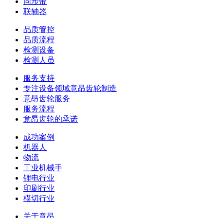
同步带
联轴器
品质管控
品质流程
检测设备
检测人员
服务支持
专注设备领域意昂齿轮制造
意昂齿轮服务
服务流程
意昂齿轮的承诺
成功案例
机器人
物流
工业机械手
锂电行业
印刷行业
模切行业
关于意昂