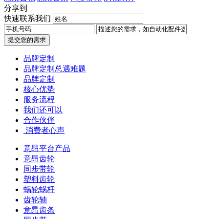
分享到
快速联系我们
提交您的需求
品牌定制
品牌定制总遇难题
品牌定制
核心优势
服务流程
我们还可以
合作伙伴
​ 消费者心声
意昂平台产品
意昂齿轮
同步带轮
塑料齿轮
蜗轮蜗杆
齿轮轴
意昂齿条