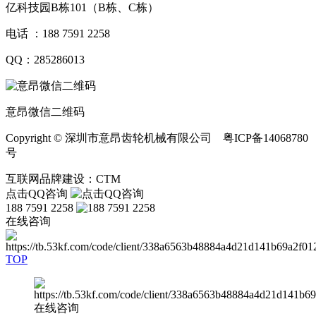
亿科技园B栋101（B栋、C栋）
电话 ：188 7591 2258
QQ：285286013
意昂微信二维码
Copyright © 深圳市意昂齿轮机械有限公司 粤ICP备14068780
号
互联网品牌建设：CTM
点击QQ咨询
188 7591 2258
在线咨询
TOP
在线咨询