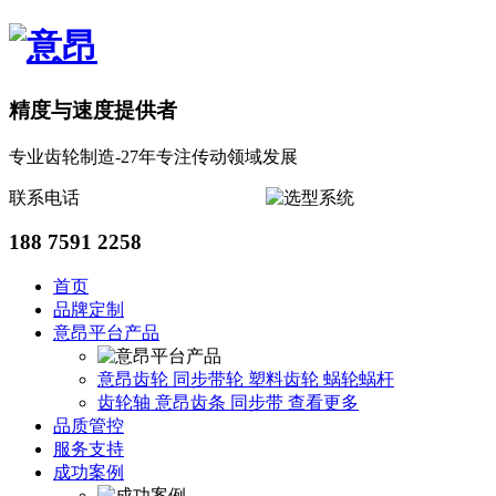
精度与速度提供者
专业齿轮制造-27年专注传动领域发展
联系电话
188 7591 2258
首页
品牌定制
意昂平台产品
意昂齿轮
同步带轮
塑料齿轮
蜗轮蜗杆
齿轮轴
意昂齿条
同步带
查看更多
品质管控
服务支持
成功案例