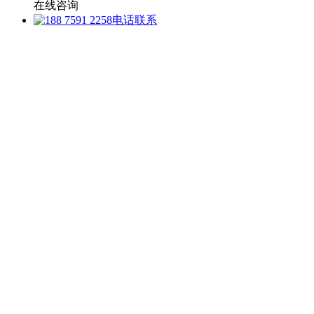
在线咨询
电话联系