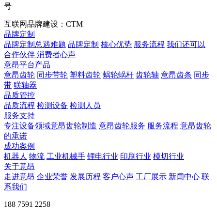
号
互联网品牌建设：CTM
品牌定制
品牌定制总遇难题
品牌定制
核心优势
服务流程
我们还可以
合作伙伴
​ 消费者心声
意昂平台产品
意昂齿轮
同步带轮
塑料齿轮
蜗轮蜗杆
齿轮轴
意昂齿条
同步
带
联轴器
品质管控
品质流程
检测设备
检测人员
服务支持
专注设备领域意昂齿轮制造
意昂齿轮服务
服务流程
意昂齿轮
的承诺
成功案例
机器人
物流
工业机械手
锂电行业
印刷行业
模切行业
关于意昂
走进意昂
企业荣誉
发展历程
客户心声
工厂展示
新闻中心
联
系我们
188 7591 2258