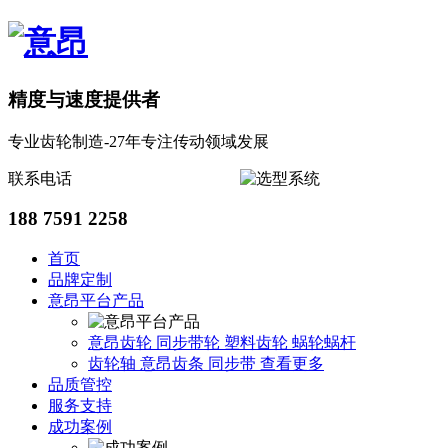
精度与速度提供者
专业齿轮制造-27年专注传动领域发展
联系电话
188 7591 2258
首页
品牌定制
意昂平台产品
意昂齿轮
同步带轮
塑料齿轮
蜗轮蜗杆
齿轮轴
意昂齿条
同步带
查看更多
品质管控
服务支持
成功案例