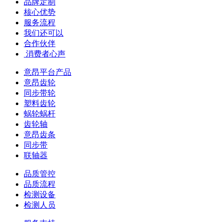
品牌定制
核心优势
服务流程
我们还可以
合作伙伴
​ 消费者心声
意昂平台产品
意昂齿轮
同步带轮
塑料齿轮
蜗轮蜗杆
齿轮轴
意昂齿条
同步带
联轴器
品质管控
品质流程
检测设备
检测人员