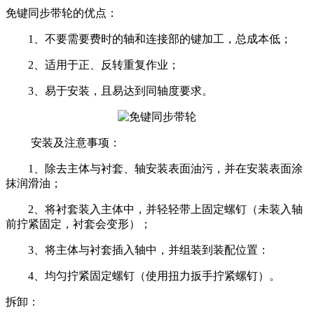
免键同步带轮的优点
：
1
、
不要需要费时的轴和连接部的
键
加工，总成本低；
2
、
适用于正、反
转
重复作业；
3
、
易于安装，且易达到同轴度要求。
安装及注意事项
：
1
、
除去主体与衬套、轴安装表面油污，并在安装表面涂
抹润滑油；
2
、
将衬套装入主体中，并轻轻带上固定螺钉（未装入轴
前拧紧固定，衬
套
会变形）；
3
、
将主体与衬套插入轴中，并组装到装配位置：
4
、
均匀拧紧固定螺钉（使用扭力扳手拧紧螺钉）。
拆卸
：