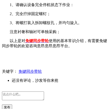
1
、
请确认设备完全停机状态下作业：
2
、
完全拧掉固定螺钉；
3
、
将螺打装入拆卸螺纹孔，并均匀
旋
入。
注意衬奢和轴衬可单独采购
；
以上是对
免键同步带轮
使用的基本常识介绍，有需要免键
同步带轮的欢迎咨询
意昂意昂意昂平台。
关键字：
免键同步带轮
还没有评论，沙发等你来抢
发布