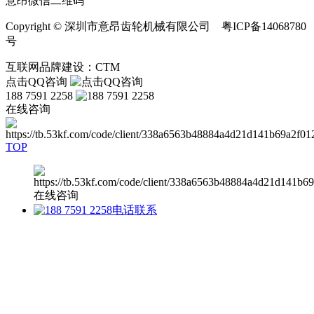
意昂微信二维码
Copyright © 深圳市意昂齿轮机械有限公司 粤ICP备14068780
号
互联网品牌建设：CTM
点击QQ咨询
188 7591 2258
在线咨询
TOP
在线咨询
电话联系