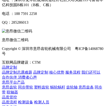
亿科技园B栋101（B栋、C栋）
电话 ：188 7591 2258
QQ：285286013
意昂微信二维码
Copyright © 深圳市意昂齿轮机械有限公司 粤ICP备14068780
号
互联网品牌建设：CTM
品牌定制
品牌定制总遇难题
品牌定制
核心优势
服务流程
我们还可以
合作伙伴
​ 消费者心声
意昂平台产品
意昂齿轮
同步带轮
塑料齿轮
蜗轮蜗杆
齿轮轴
意昂齿条
同步
带
联轴器
品质管控
品质流程
检测设备
检测人员