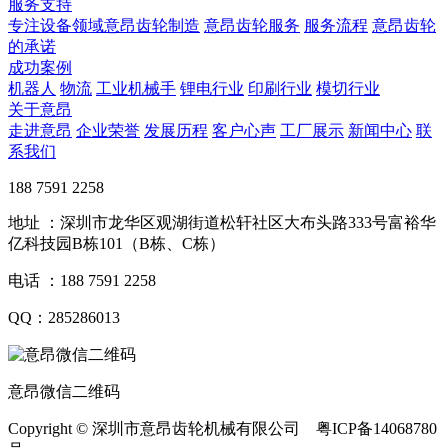
服务支持
专注设备领域意昂齿轮制造
意昂齿轮服务
服务流程
意昂齿轮
的承诺
成功案例
机器人
物流
工业机械手
锂电行业
印刷行业
模切行业
关于意昂
走进意昂
企业荣誉
发展历程
客户心声
工厂展示
新闻中心
联
系我们
188 7591 2258
地址 ：深圳市龙华区观湖街道松轩社区大布头路333号富裕华
亿科技园B栋101（B栋、C栋）
电话 ：188 7591 2258
QQ：285286013
意昂微信二维码
Copyright © 深圳市意昂齿轮机械有限公司 粤ICP备14068780