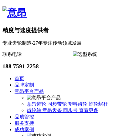
精度与速度提供者
专业齿轮制造-27年专注传动领域发展
联系电话
188 7591 2258
首页
品牌定制
意昂平台产品
意昂齿轮
同步带轮
塑料齿轮
蜗轮蜗杆
齿轮轴
意昂齿条
同步带
查看更多
品质管控
服务支持
成功案例