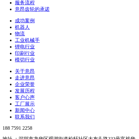
服务流程
意昂齿轮的承诺
成功案例
机器人
物流
工业机械手
锂电行业
印刷行业
模切行业
关于意昂
走进意昂
企业荣誉
发展历程
客户心声
工厂展示
新闻中心
联系我们
188 7591 2258
地址 ：深圳市龙华区观湖街道松轩社区大布头路333号富裕华