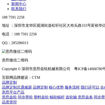
新闻中心
联系我们
188 7591 2258
地址 ：深圳市龙华区观湖街道松轩社区大布头路333号富裕华亿
电话 ：188 7591 2258
QQ：285286013
意昂微信二维码
Copyright © 深圳市意昂齿轮机械有限公司 粤ICP备14068780
互联网品牌建设：CTM
品牌定制
品牌定制总遇难题
品牌定制
核心优势
服务流程
我们还可以
合
意昂平台产品
意昂齿轮
同步带轮
塑料齿轮
蜗轮蜗杆
齿轮轴
意昂齿条
同步带
品质管控