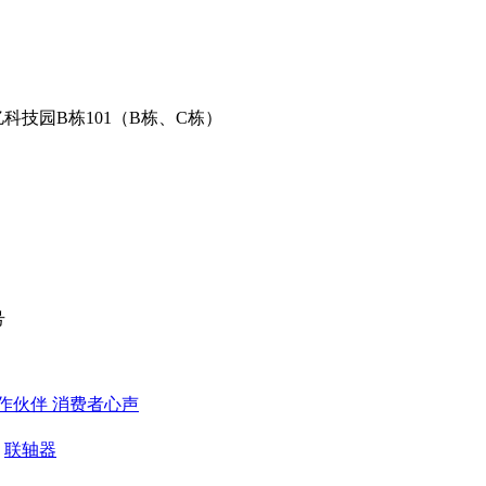
科技园B栋101（B栋、C栋）
号
作伙伴
​ 消费者心声
联轴器