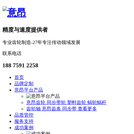
精度与速度提供者
专业齿轮制造-27年专注传动领域发展
联系电话
188 7591 2258
首页
品牌定制
意昂平台产品
意昂齿轮
同步带轮
塑料齿轮
蜗轮蜗杆
齿轮轴
意昂齿条
同步带
查看更多
品质管控
服务支持
成功案例