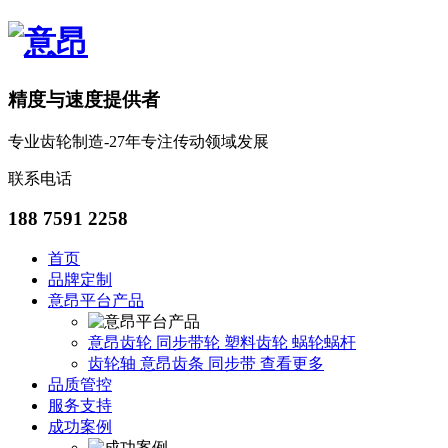
精度与速度提供者
专业齿轮制造-27年专注传动领域发展
联系电话
188 7591 2258
首页
品牌定制
意昂平台产品
意昂齿轮
同步带轮
塑料齿轮
蜗轮蜗杆
齿轮轴
意昂齿条
同步带
查看更多
品质管控
服务支持
成功案例