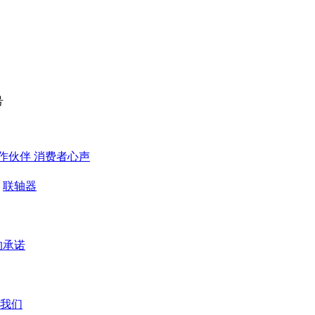
号
作伙伴
​ 消费者心声
联轴器
的承诺
我们