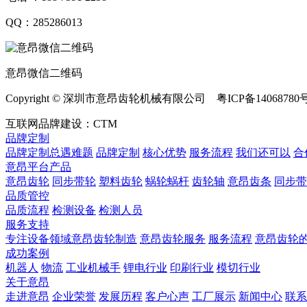
QQ：285286013
意昂微信二维码
Copyright © 深圳市意昂齿轮机械有限公司 粤ICP备14068780
互联网品牌建设：CTM
品牌定制
品牌定制总遇难题
品牌定制
核心优势
服务流程
我们还可以
合
意昂平台产品
意昂齿轮
同步带轮
塑料齿轮
蜗轮蜗杆
齿轮轴
意昂齿条
同步带
品质管控
品质流程
检测设备
检测人员
服务支持
专注设备领域意昂齿轮制造
意昂齿轮服务
服务流程
意昂齿轮
成功案例
机器人
物流
工业机械手
锂电行业
印刷行业
模切行业
关于意昂
走进意昂
企业荣誉
发展历程
客户心声
工厂展示
新闻中心
联系