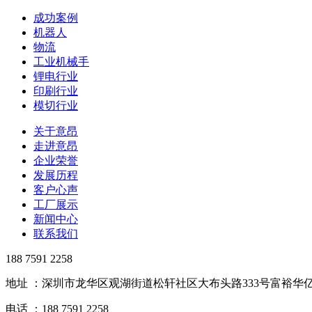
成功案例
机器人
物流
工业机械手
锂电行业
印刷行业
模切行业
关于意昂
走进意昂
企业荣誉
发展历程
客户心声
工厂展示
新闻中心
联系我们
188 7591 2258
地址 ：深圳市龙华区观湖街道松轩社区大布头路333号富裕华亿
电话 ：188 7591 2258