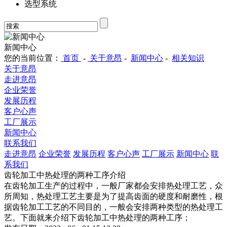
选型系统
新闻中心
您的当前位置：
首页
-
关于意昂
-
新闻中心
-
相关知识
关于意昂
走进意昂
企业荣誉
发展历程
客户心声
工厂展示
新闻中心
联系我们
走进意昂
企业荣誉
发展历程
客户心声
工厂展示
新闻中心
联
系我们
齿轮加工中热处理的两种工序介绍
在齿轮加工生产的过程中，一般厂家都会安排热处理工艺，众
所周知，热处理工艺主要是为了提高齿面的硬度和耐磨性，根
据齿轮加工工艺的不同目的，一般会安排两种类型的热处理工
艺。下面就来介绍下齿轮加工中热处理的两种工序；