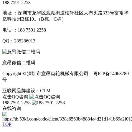
188 7591 2258
地址 ：深圳市龙华区观湖街道松轩社区大布头路333号富裕华
亿科技园B栋101（B栋、C栋）
电话 ：188 7591 2258
QQ：285286013
意昂微信二维码
Copyright © 深圳市意昂齿轮机械有限公司 粤ICP备14068780
号
互联网品牌建设：CTM
点击QQ咨询
188 7591 2258
在线咨询
TOP