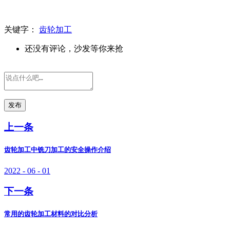
关键字：
齿轮加工
还没有评论，沙发等你来抢
发布
上一条
齿轮加工中铣刀加工的安全操作介绍
2022 - 06 - 01
下一条
常用的齿轮加工材料的对比分析