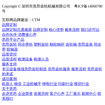
Copyright © 深圳市意昂齿轮机械有限公司 粤ICP备14068780
号
互联网品牌建设：CTM
品牌定制
品牌定制总遇难题
品牌定制
核心优势
服务流程
我们还可以
合作伙伴
​ 消费者心声
意昂平台产品
意昂齿轮
同步带轮
塑料齿轮
蜗轮蜗杆
齿轮轴
意昂齿条
同步
带
联轴器
品质管控
品质流程
检测设备
检测人员
服务支持
专注设备领域意昂齿轮制造
意昂齿轮服务
服务流程
意昂齿轮
的承诺
成功案例
机器人
物流
工业机械手
锂电行业
印刷行业
模切行业
关于意昂
走进意昂
企业荣誉
发展历程
客户心声
工厂展示
新闻中心
联
系我们