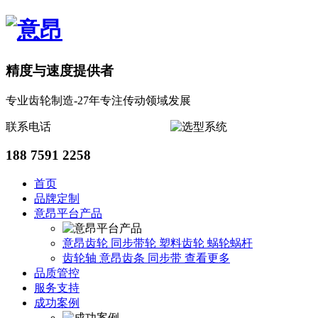
精度与速度提供者
专业齿轮制造-27年专注传动领域发展
联系电话
188 7591 2258
首页
品牌定制
意昂平台产品
意昂齿轮
同步带轮
塑料齿轮
蜗轮蜗杆
齿轮轴
意昂齿条
同步带
查看更多
品质管控
服务支持
成功案例