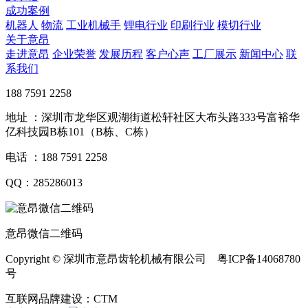
成功案例
机器人
物流
工业机械手
锂电行业
印刷行业
模切行业
关于意昂
走进意昂
企业荣誉
发展历程
客户心声
工厂展示
新闻中心
联
系我们
188 7591 2258
地址 ：深圳市龙华区观湖街道松轩社区大布头路333号富裕华
亿科技园B栋101（B栋、C栋）
电话 ：188 7591 2258
QQ：285286013
意昂微信二维码
Copyright © 深圳市意昂齿轮机械有限公司 粤ICP备14068780
号
互联网品牌建设：CTM