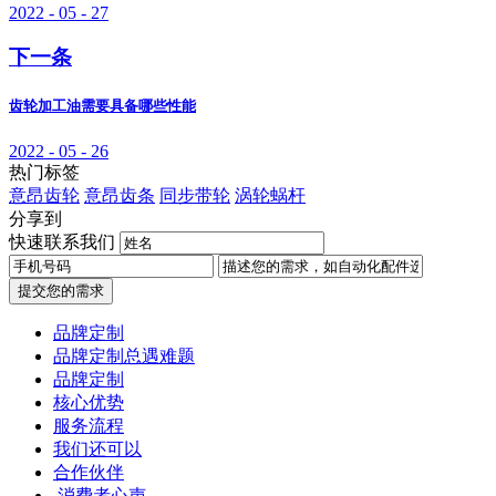
2022 - 05 - 27
下一条
齿轮加工油需要具备哪些性能
2022 - 05 - 26
热门标签
意昂齿轮
意昂齿条
同步带轮
涡轮蜗杆
分享到
快速联系我们
提交您的需求
品牌定制
品牌定制总遇难题
品牌定制
核心优势
服务流程
我们还可以
合作伙伴
​ 消费者心声