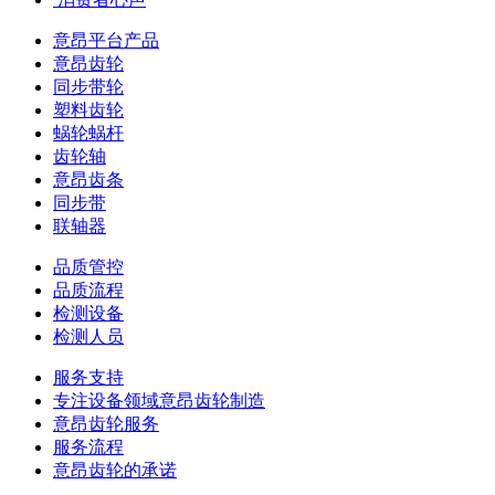
意昂平台产品
意昂齿轮
同步带轮
塑料齿轮
蜗轮蜗杆
齿轮轴
意昂齿条
同步带
联轴器
品质管控
品质流程
检测设备
检测人员
服务支持
专注设备领域意昂齿轮制造
意昂齿轮服务
服务流程
意昂齿轮的承诺