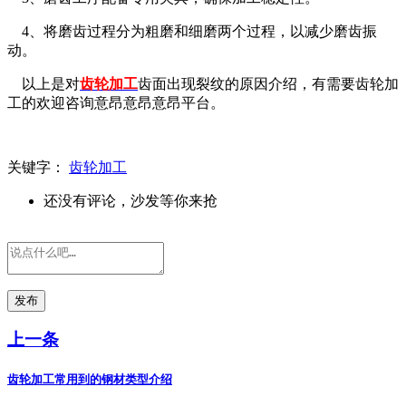
4、将磨齿过程分为粗磨和细磨两个过程，以减少磨齿振
动。
以上是对
齿轮加工
齿面出现裂纹的原因介绍，有需要齿轮加
工的欢迎咨询
意昂意昂意昂平台。
关键字：
齿轮加工
还没有评论，沙发等你来抢
发布
上一条
齿轮加工常用到的钢材类型介绍