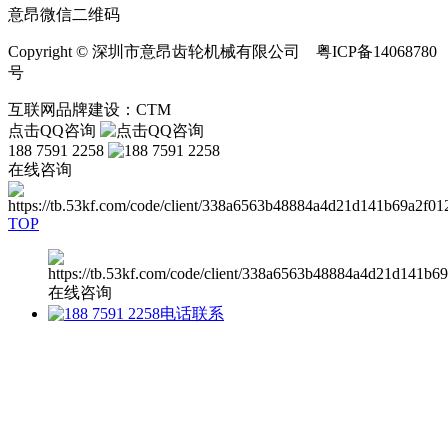
意昂微信二维码
Copyright © 深圳市意昂齿轮机械有限公司 粤ICP备14068780
号
互联网品牌建设：CTM
点击QQ咨询
188 7591 2258
在线咨询
TOP
在线咨询
电话联系