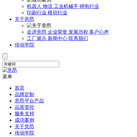
机器人
物流
工业机械手
锂电行业
印刷行业
模切行业
关于意昂
走进意昂
企业荣誉
发展历程
客户心声
工厂展示
新闻中心
联系我们
传动学院
菜单
首页
品牌定制
意昂平台产品
品质管控
服务支持
成功案例
关于意昂
传动学院