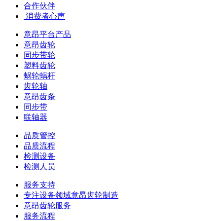
合作伙伴
​ 消费者心声
意昂平台产品
意昂齿轮
同步带轮
塑料齿轮
蜗轮蜗杆
齿轮轴
意昂齿条
同步带
联轴器
品质管控
品质流程
检测设备
检测人员
服务支持
专注设备领域意昂齿轮制造
意昂齿轮服务
服务流程