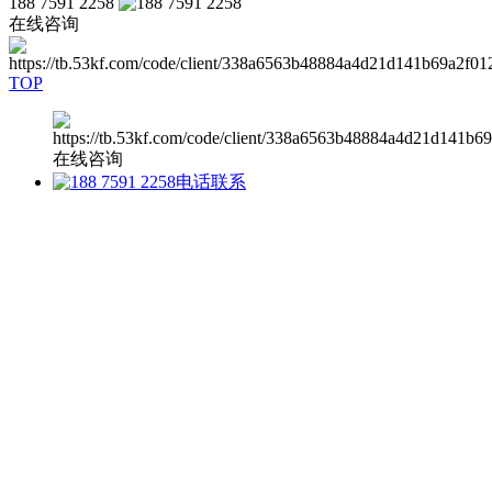
188 7591 2258
在线咨询
TOP
在线咨询
电话联系