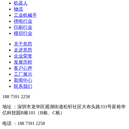
机器人
物流
工业机械手
锂电行业
印刷行业
模切行业
关于意昂
走进意昂
企业荣誉
发展历程
客户心声
工厂展示
新闻中心
联系我们
188 7591 2258
地址 ：深圳市龙华区观湖街道松轩社区大布头路333号富裕华
亿科技园B栋101（B栋、C栋）
电话 ：188 7591 2258