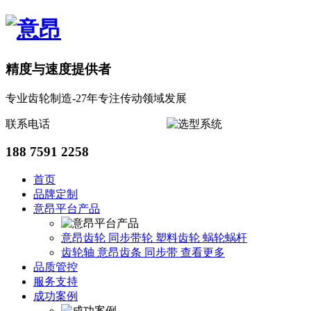
精度与速度提供者
专业齿轮制造-27年专注传动领域发展
联系电话
188 7591 2258
首页
品牌定制
意昂平台产品
意昂齿轮
同步带轮
塑料齿轮
蜗轮蜗杆
齿轮轴
意昂齿条
同步带
查看更多
品质管控
服务支持
成功案例