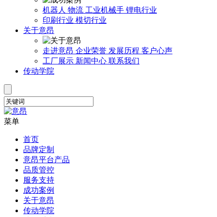
机器人
物流
工业机械手
锂电行业
印刷行业
模切行业
关于意昂
走进意昂
企业荣誉
发展历程
客户心声
工厂展示
新闻中心
联系我们
传动学院
菜单
首页
品牌定制
意昂平台产品
品质管控
服务支持
成功案例
关于意昂
传动学院