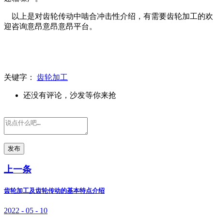
以上是对齿轮传动中啮合冲击性介绍，有需要齿轮加工的欢
迎咨询
意昂意昂意昂平台。
关键字：
齿轮加工
还没有评论，沙发等你来抢
发布
上一条
齿轮加工及齿轮传动的基本特点介绍
2022 - 05 - 10