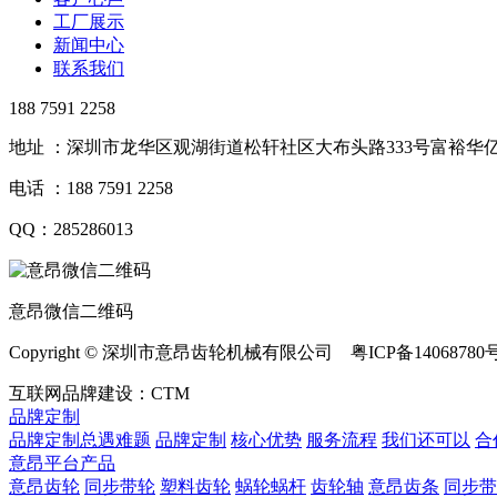
工厂展示
新闻中心
联系我们
188 7591 2258
地址 ：深圳市龙华区观湖街道松轩社区大布头路333号富裕华亿
电话 ：188 7591 2258
QQ：285286013
意昂微信二维码
Copyright © 深圳市意昂齿轮机械有限公司 粤ICP备14068780
互联网品牌建设：CTM
品牌定制
品牌定制总遇难题
品牌定制
核心优势
服务流程
我们还可以
合
意昂平台产品
意昂齿轮
同步带轮
塑料齿轮
蜗轮蜗杆
齿轮轴
意昂齿条
同步带