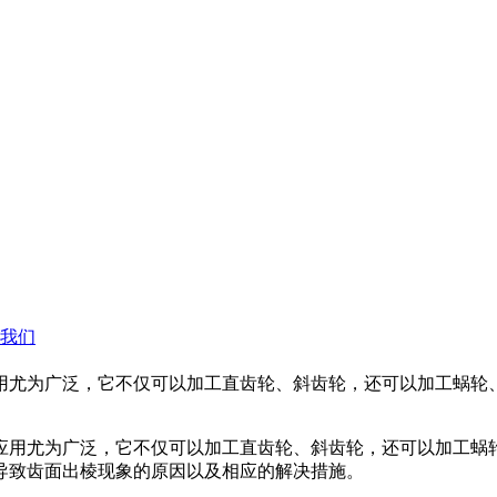
我们
用尤为广泛，它不仅可以加工直齿轮、斜齿轮，还可以加工蜗轮、
用尤为广泛，它不仅可以加工直齿轮、斜齿轮，还可以加工蜗
导致齿面出棱现象的原因以及相应的解决措施。