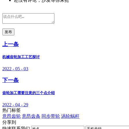
还没有评论，沙发等你来抢
发布
上一条
机械齿轮加工工艺探讨
2022 - 05 - 03
下一条
齿轮加工需要注意的三个点介绍
2022 - 04 - 29
热门标签
意昂齿轮
意昂齿条
同步带轮
涡轮蜗杆
分享到
快速联系我们