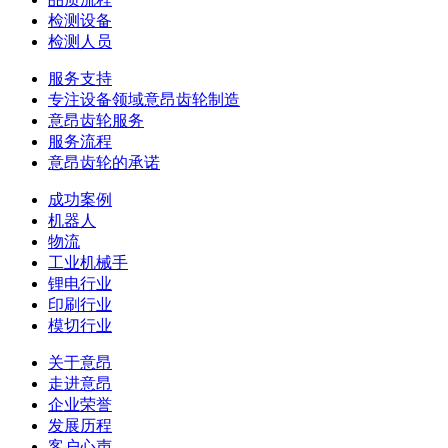
检测设备
检测人员
服务支持
专注设备领域意昂齿轮制造
意昂齿轮服务
服务流程
意昂齿轮的承诺
成功案例
机器人
物流
工业机械手
锂电行业
印刷行业
模切行业
关于意昂
走进意昂
企业荣誉
发展历程
客户心声