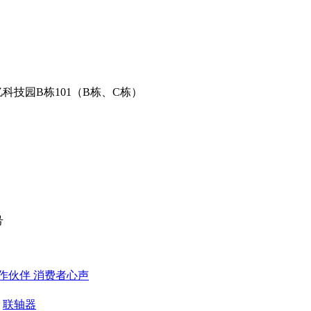
科技园B栋101（B栋、C栋）
号
作伙伴
​ 消费者心声
联轴器